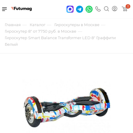
0
—
—
—
Главная
Каталог
Гироскутеры в Москве
—
Гироскутер 8" от 7750 руб. в Москве
Гироскутер Smart Balance Transformer LED 8" Граффити
Белый