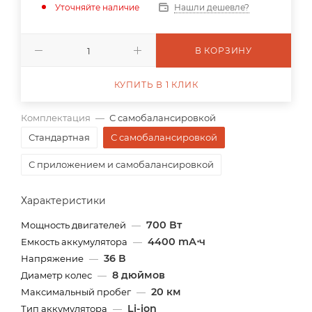
Уточняйте наличие
Нашли дешевле?
В КОРЗИНУ
КУПИТЬ В 1 КЛИК
Комплектация
—
С самобалансировкой
Стандартная
С самобалансировкой
С приложением и самобалансировкой
Характеристики
700 Вт
Мощность двигателей
—
4400 mА⋅ч
Емкость аккумулятора
—
36 В
Напряжение
—
8 дюймов
Диаметр колес
—
20 км
Максимальный пробег
—
Li-ion
Тип аккумулятора
—