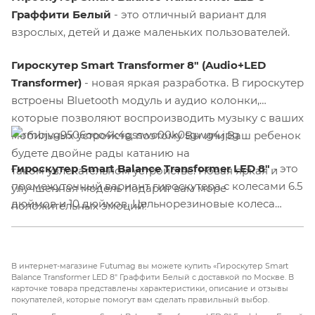
Граффити Белый
- это отличный вариант для
взрослых, детей и даже маленьких пользователей.
Гироскутер Smart Transformer 8" (Audio+LED
Transformer)
- новая яркая разработка. В гироскутер
встроены Bluetooth модуль и аудио колонки,
которые позволяют воспроизводить музыку с ваших
мобильных устройств, поэтому Вы или Ваш ребенок
будете двойне рады катанию на
Гироскутер Smart Balance Transformer LED 8"
- это
таком увлекательном устройстве. Новая яркая и
промежуточный вариант гироскутера с колесами 6.5
улучшенная модель подарит вам море
дюймов и 10 дюймов. Цельнорезиновые колеса
положительных эмоций!
размером
8 дюймов
предназначены для
использования по ровным поверхностям. Два
электродвигателя способны разогнаться
до 18 км/ч
В интернет-магазине Futumag вы можете купить «Гироскутер Smart
и преодолеть угол наклона до 15 градусов.
Balance Transformer LED 8" Граффити Белый с доставкой по Москве. В
карточке товара представлены характеристики, описание и отзывы
Аккумулятор
4400 мАч
дает
до 2 часов
покупателей, которые помогут вам сделать правильный выбор.
беспрерывного катания среднестатистического