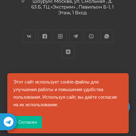
Шоурум: Москва, ул. Смольная , д.
63 Б, ТЦ «Экстрим» , Павильон Б-1, 1
Этаж, 1 Вход
2026 © FUTUMAG.RU
Этот сайт использует cookie-файлы для
улучшения работы и повышения удобства
пользования. Используя сайт, вы даёте согласие
Информация на сайте не является публичной офертой
на их использование.
Соглашение на обработку персональных данных
Согласен