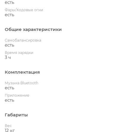
есть
Фары/Ходовые огни
есть
Общие характеристики
Cамобалансировка
есть
Время зарядки
3 ч
Комплектация
Музыка Bluetooth
есть
Приложение
есть
Габариты
Вес
12 кг