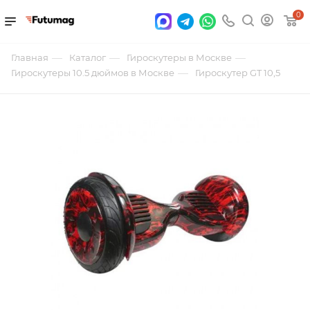
0
—
—
—
Главная
Каталог
Гироскутеры в Москве
—
Гироскутеры 10.5 дюймов в Москве
Гироскутер GT 10,5