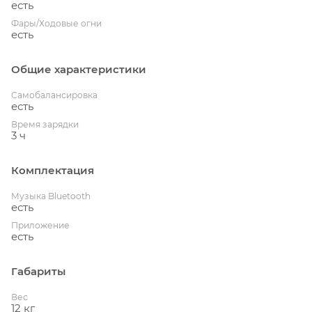
есть
Фары/Ходовые огни
есть
Общие характеристики
Cамобалансировка
есть
Время зарядки
3 ч
Комплектация
Музыка Bluetooth
есть
Приложение
есть
Габариты
Вес
12 кг