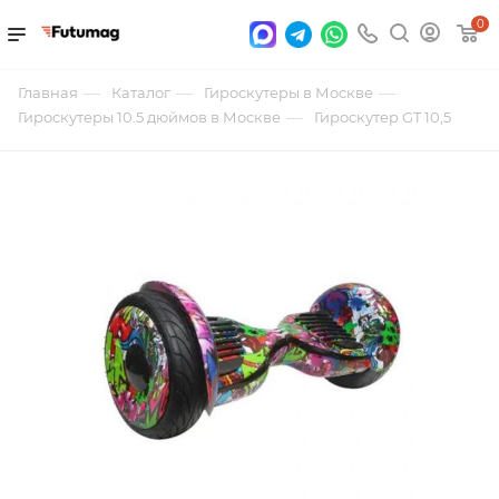
0
—
—
—
Главная
Каталог
Гироскутеры в Москве
—
Гироскутеры 10.5 дюймов в Москве
Гироскутер GT 10,5