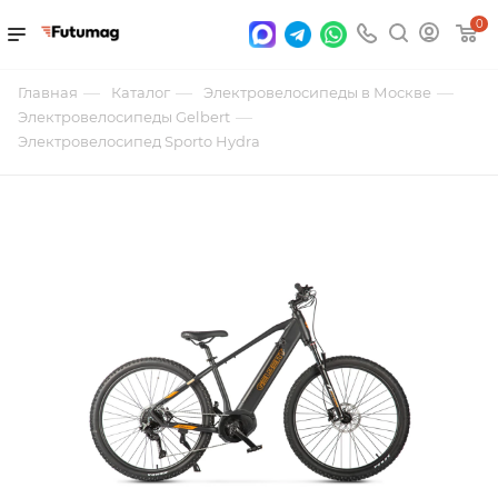
0
—
—
—
Главная
Каталог
Электровелосипеды в Москве
—
Электровелосипеды Gelbert
Электровелосипед Sporto Hydra