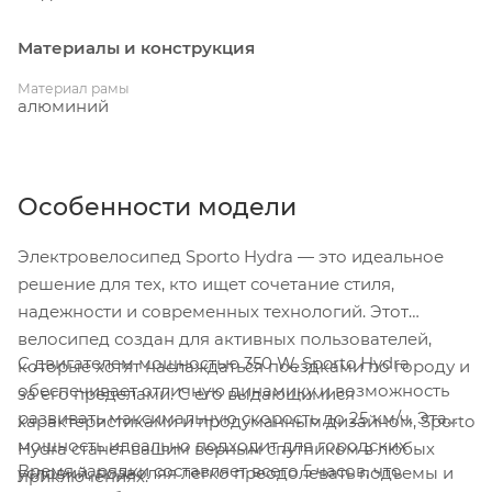
Материалы и конструкция
Материал рамы
алюминий
Особенности модели
Электровелосипед Sporto Hydra — это идеальное
решение для тех, кто ищет сочетание стиля,
надежности и современных технологий. Этот
велосипед создан для активных пользователей,
С двигателем мощностью 350 W, Sporto Hydra
которые хотят наслаждаться поездками по городу и
обеспечивает отличную динамику и возможность
за его пределами. С его выдающимися
развивать максимальную скорость до 25 км/ч. Эта
характеристиками и продуманным дизайном, Sporto
мощность идеально подходит для городских
Hydra станет вашим верным спутником в любых
Время зарядки составляет всего 5 часов, что
условий, позволяя легко преодолевать подъемы и
приключениях.