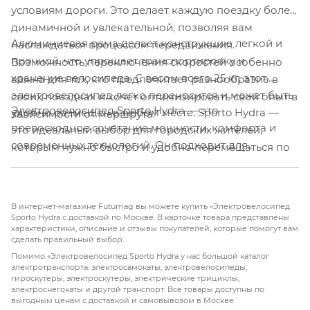
условиям дороги. Это делает каждую поездку более
динамичной и увлекательной, позволяя вам
Алюминиевая рама делает конструкцию легкой и
наслаждаться процессом передвижения.
прочной, что упрощает транспортировку и
Возможность переключения скоростей особенно
хранение велосипеда. С весом всего 25 кг, этот
важна для тех, кто предпочитает разнообразие в
электровелосипед легко переносится и может быть
своих поездках и хочет оптимизировать свой опыт в
Электровелосипед Sporto Hydra — это
удобно размещен в любом месте. Sporto Hydra —
зависимости от маршрута.
превосходное сочетание мощности, комфорта и
это идеальный выбор для городских жителей,
современных технологий. Он подходит для
которым нужно быстро и удобно перемещаться по
активных поездок как по городу, так и за его
городу, не теряя при этом в комфорте.
пределами, обеспечивая надежность и
эффективность в любых условиях. С его стильным
В интернет-магазине Futumag вы можете купить «Электровелосипед
дизайном и высокими характеристиками, Sporto
Sporto Hydra с доставкой по Москве. В карточке товара представлены
характеристики, описание и отзывы покупателей, которые помогут вам
Hydra станет вашим надежным партнером в любых
сделать правильный выбор.
приключениях. Откройте для себя новые горизонты
Помимо «Электровелосипед Sporto Hydra у нас большой каталог
передвижения и наслаждайтесь каждой поездкой
электротранспорта: электросамокаты, электровелосипеды,
гироскутеры, электроскутеры, электрические трициклы,
на Sporto Hydra!
электроснегокаты и другой транспорт. Все товары доступны по
выгодным ценам с доставкой и самовывозом в Москве.