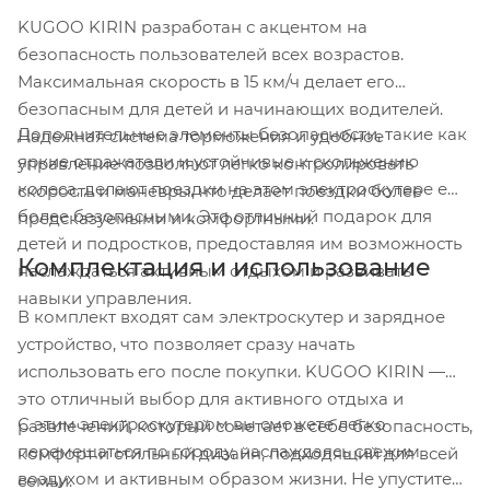
KUGOO KIRIN разработан с акцентом на
безопасность пользователей всех возрастов.
Максимальная скорость в 15 км/ч делает его
безопасным для детей и начинающих водителей.
Дополнительные элементы безопасности, такие как
Надежная система торможения и удобное
яркие отражатели и устойчивые к скольжению
управление позволяют легко контролировать
колеса, делают поездки на этом электроскутере еще
скорость и маневры, что делает поездки более
более безопасными. Это отличный подарок для
предсказуемыми и комфортными.
детей и подростков, предоставляя им возможность
Комплектация и использование
наслаждаться активным отдыхом и развивать
навыки управления.
В комплект входят сам электроскутер и зарядное
устройство, что позволяет сразу начать
использовать его после покупки. KUGOO KIRIN —
это отличный выбор для активного отдыха и
С этим электроскутером вы сможете легко
развлечений, который сочетает в себе безопасность,
перемещаться по городу, наслаждаясь свежим
комфорт и стильный дизайн, подходящий для всей
воздухом и активным образом жизни. Не упустите
семьи.