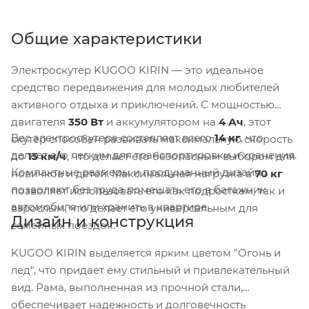
Общие характеристики
Электроскутер KUGOO KIRIN — это идеальное
средство передвижения для молодых любителей
активного отдыха и приключений. С мощностью
двигателя
350 Вт
и аккумулятором на
4 Ач
, этот
Вес электроскутера составляет всего
14 кг
, что
скутер способен развивать максимальную скорость
делает его легким для транспортировки и хранения.
до
15 км/ч
, что делает его безопасным выбором для
Компактные размеры и продуманный дизайн
новичков и детей. Максимальная нагрузка в
70 кг
позволяют без труда помещать его в багажник
позволяет использовать его как подросткам, так и
автомобиля или хранить в квартире.
взрослым, что делает его универсальным для
Дизайн и конструкция
семейных поездок.
KUGOO KIRIN выделяется ярким цветом "Огонь и
лед", что придает ему стильный и привлекательный
вид. Рама, выполненная из прочной стали,
обеспечивает надежность и долговечность