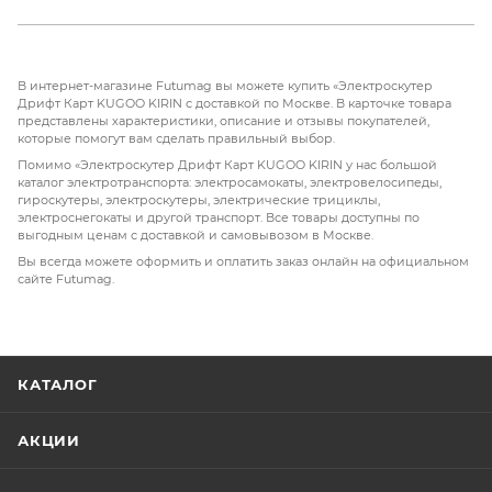
возможность сделать ваши поездки более
увлекательными и приятными с KUGOO KIRIN!
В интернет-магазине Futumag вы можете купить «Электроскутер
Дрифт Карт KUGOO KIRIN с доставкой по Москве. В карточке товара
представлены характеристики, описание и отзывы покупателей,
которые помогут вам сделать правильный выбор.
Помимо «Электроскутер Дрифт Карт KUGOO KIRIN у нас большой
каталог электротранспорта: электросамокаты, электровелосипеды,
гироскутеры, электроскутеры, электрические трициклы,
электроснегокаты и другой транспорт. Все товары доступны по
выгодным ценам с доставкой и самовывозом в Москве.
Вы всегда можете оформить и оплатить заказ онлайн на официальном
сайте Futumag.
КАТАЛОГ
АКЦИИ