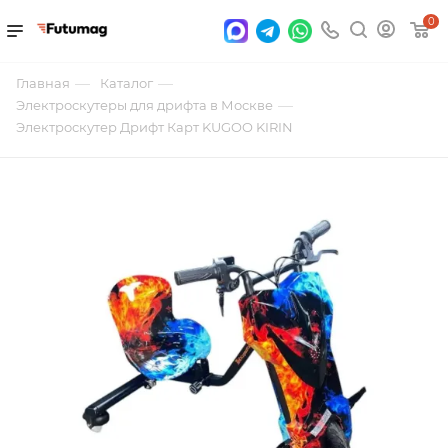
0
—
—
Главная
Каталог
—
Электроскутеры для дрифта в Москве
Электроскутер Дрифт Карт KUGOO KIRIN