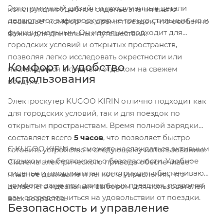
Эргономичный дизайн и продуманные детали
конструкции. Удобное сиденье значительно
делают этот электроскутер не только стильным, но и
повышает комфорт во время поездок, что особенно
функциональным. Он идеально подходит для
важно для длительных путешествий.
городских условий и открытых пространств,
позволяя легко исследовать окрестности или
Комфорт и удобство
наслаждаться активным отдыхом на свежем
использования
воздухе.
Электроскутер KUGOO KIRIN отлично подходит как
для городских условий, так и для поездок по
открытым пространствам. Время полной зарядки
составляет всего
5 часов
, что позволяет быстро
С KUGOO KIRIN вы сможете наслаждаться активным
готовить устройство к следующему использованию.
отдыхом, не беспокоясь о безопасности. Удобное
Система электрического привода обеспечивает
сиденье и продуманная конструкция обеспечивают
плавное движение и легкость управления, что
комфорт даже при длительных поездках, позволяя
делает его идеальным выбором для пользователей
вам сосредоточиться на удовольствии от поездки.
всех возрастов.
Безопасность и управление