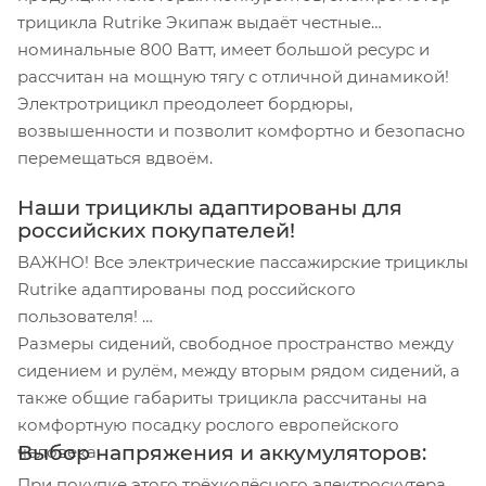
трицикла Rutrike Экипаж выдаёт честные
номинальные 800 Ватт, имеет большой ресурс и
рассчитан на мощную тягу с отличной динамикой!
Электротрицикл преодолеет бордюры,
возвышенности и позволит комфортно и безопасно
перемещаться вдвоём.
Наши трициклы адаптированы для
российских покупателей!
ВАЖНО! Все электрические пассажирские трициклы
Rutrike адаптированы под российского
пользователя!
Размеры сидений, свободное пространство между
сидением и рулём, между вторым рядом сидений, а
также общие габариты трицикла рассчитаны на
комфортную посадку рослого европейского
Выбор напряжения и аккумуляторов:
человека.
При покупке этого трёхколёсного электроскутера,