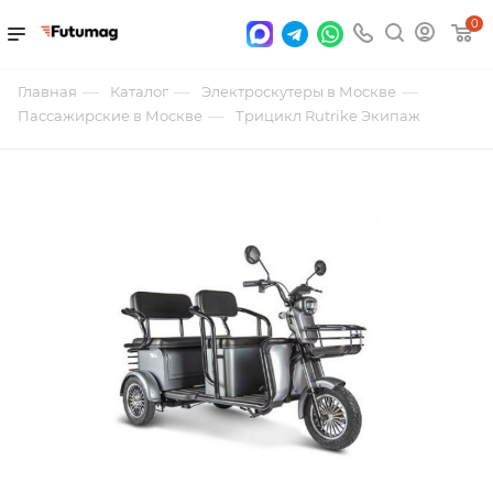
0
—
—
—
Главная
Каталог
Электроскутеры в Москве
—
Пассажирские в Москве
Трицикл Rutrike Экипаж