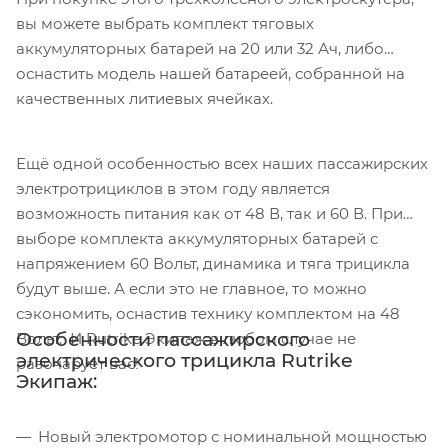
вы можете выбрать комплект тяговых
аккумуляторных батарей на 20 или 32 Ач, либо
оснастить модель нашей батареей, собранной на
качественных литиевых ячейках.
Ещё одной особенностью всех наших пассажирских
электротрициклов в этом году является
возможность питания как от 48 В, так и 60 В. При
выборе комплекта аккумуляторных батарей с
напряжением 60 Вольт, динамика и тяга трицикла
будут выше. А если это не главное, то можно
сэкономить, оснастив технику комплектом на 48
Особенности пассажирского
Вольт. И Rutrike Экипаж в любом случае не
электрического трицикла Rutrike
разочарует вас!
Экипаж:
Новый электромотор с номинальной мощностью