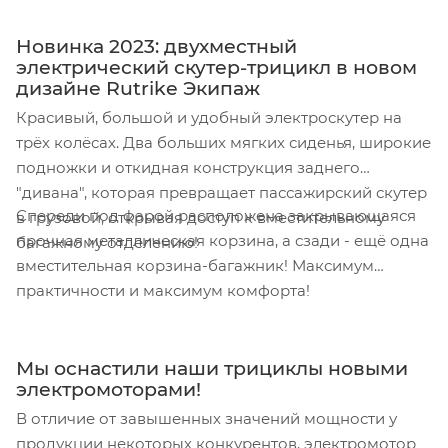
Новинка 2023: двухместный
электрический скутер-трицикл в новом
дизайне Rutrike Экипаж
Красивый, большой и удобный электроскутер на
трёх колёсах. Два больших мягких сиденья, широкие
подножки и откидная конструкция заднего
"дивана", которая превращает пассажирский скутер
Спереди под фарой расположена закрывающаяся
в грузовой, открывая доступ к вместительному
прочная металлическая корзина, а сзади - ещё одна
багажному отделению!
вместительная корзина-багажник! Максимум
практичности и максимум комфорта!
Мы оснастили наши трициклы новыми
электромоторами!
В отличие от завышенных значений мощности у
продукции некоторых конкурентов, электромотор