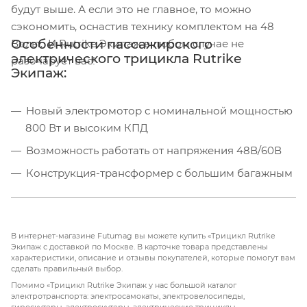
будут выше. А если это не главное, то можно
сэкономить, оснастив технику комплектом на 48
Особенности пассажирского
Вольт. И Rutrike Экипаж в любом случае не
электрического трицикла Rutrike
разочарует вас!
Экипаж:
Новый электромотор с номинальной мощностью
800 Вт и высоким КПД
Возможность работать от напряжения 48В/60В
Конструкция-трансформер с большим багажным
отделением под сиденьем
Закрывающаяся металлическая корзина на руле
Яркие светодиодные фары, поворотники и стоп-
В интернет-магазине Futumag вы можете купить «Трицикл Rutrike
Экипаж с доставкой по Москве. В карточке товара представлены
сигналы
характеристики, описание и отзывы покупателей, которые помогут вам
сделать правильный выбор.
Надёжные барабанные тормоза
Помимо «Трицикл Rutrike Экипаж у нас большой каталог
электротранспорта: электросамокаты, электровелосипеды,
Большие надувные колёса 10" с вседорожными