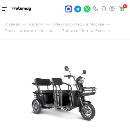
0
—
—
—
Главная
Каталог
Электроскутеры в Москве
—
Пассажирские в Москве
Трицикл Rutrike Экипаж