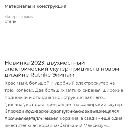
Материалы и конструкция
Материал рамы
сталь
Новинка 2023: двухместный
электрический скутер-трицикл в новом
дизайне Rutrike Экипаж
Красивый, большой и удобный электроскутер на
трёх колёсах. Два больших мягких сиденья, широкие
подножки и откидная конструкция заднего
"дивана", которая превращает пассажирский скутер
Спереди под фарой расположена закрывающаяся
в грузовой, открывая доступ к вместительному
прочная металлическая корзина, а сзади - ещё одна
багажному отделению!
вместительная корзина-багажник! Максимум