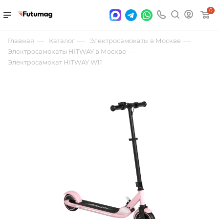
0
—
—
—
Главная
Каталог
Электросамокаты в Москве
—
Электросамокаты HITWAY в Москве
Электросамокат HITWAY W11