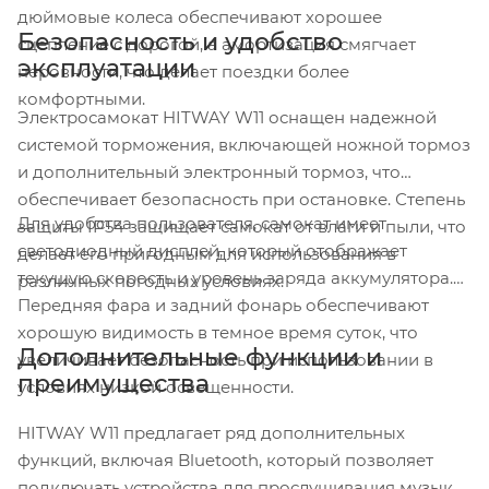
дюймовые колеса обеспечивают хорошее
Безопасность и удобство
сцепление с дорогой, а амортизация смягчает
эксплуатации
неровности, что делает поездки более
комфортными.
Электросамокат HITWAY W11 оснащен надежной
системой торможения, включающей ножной тормоз
и дополнительный электронный тормоз, что
обеспечивает безопасность при остановке. Степень
Для удобства пользователя, самокат имеет
защиты IP54 защищает самокат от влаги и пыли, что
светодиодный дисплей, который отображает
делает его пригодным для использования в
текущую скорость и уровень заряда аккумулятора.
различных погодных условиях.
Передняя фара и задний фонарь обеспечивают
хорошую видимость в темное время суток, что
Дополнительные функции и
увеличивает безопасность при использовании в
преимущества
условиях низкой освещенности.
HITWAY W11 предлагает ряд дополнительных
функций, включая Bluetooth, который позволяет
подключать устройства для прослушивания музыки