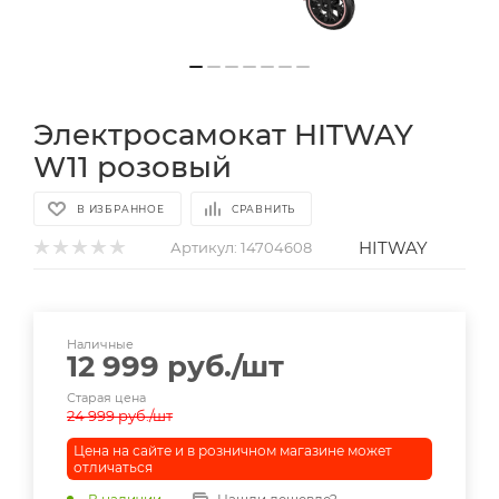
Электросамокат HITWAY
W11 розовый
В ИЗБРАННОЕ
СРАВНИТЬ
HITWAY
Артикул:
14704608
Наличные
12 999
руб.
/шт
Старая цена
24 999
руб.
/шт
Цена на сайте и в розничном магазине может
отличаться