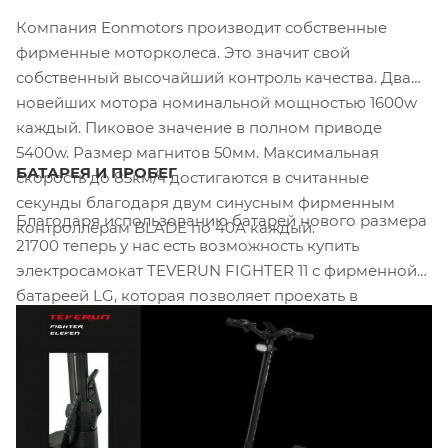
Компания Eonmotors производит собственные
фирменные моторколеса. Это значит свой
собственный высочайший контроль качества. Два
новейших мотора номинальной мощностью 1600w
каждый. Пиковое значение в полном приводе
5400w. Размер магнитов 50мм. Максимальная
БАТАРЕЯ И ПРОБЕГ
скорость до 85км/ч достигаются в считанные
секунды благодаря двум синусным фирменным
Благодаря использованию батарей нового размера
контроллерам BLADE по 40А каждый.
21700 теперь у нас есть возможность купить
электросамокат TEVERUN FIGHTER 11 с фирменной
батареей LG, которая позволяет проехать в
экономном режиме до 80-90км. Надежные и
высококачественные ячейки LG M50L обладают
хорошими токами и ёмкостью, а за управление
батареей отвечает фирменная BMS.