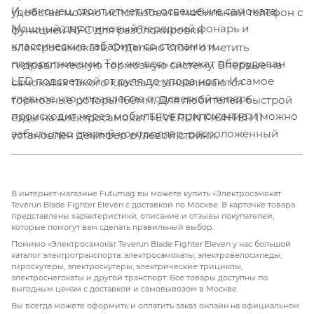
И, наконец, стоит отметить освещение самоката.
удобства можно использовать мобильный телефон с
Мощный двухпиновый передний фонарь и
функцией NFC для разблокировки
классические габариты со стопами и
электросамоката. Отдельно стоит отметить
поворотниками. Так же весь самокат оборудован
гидравлическую тормозную систему. Впервые на
LED подсветкой от руля до упора ноги. И самое
самокатах такого класса устанавливаются
главное что управление подсветкой теперь
тормозные роторы 160мм. Для любителей быстрой
происходит через мобильное приложение и можно
езды на электросамокат TEVERUN FIGHTER 11
забыть про старый контроллер, расположенный
установлен демпфер рулевой стойки.
внутри рамы самоката.
В интернет-магазине Futumag вы можете купить «Электросамокат
Teverun Blade Fighter Eleven с доставкой по Москве. В карточке товара
представлены характеристики, описание и отзывы покупателей,
которые помогут вам сделать правильный выбор.
Помимо «Электросамокат Teverun Blade Fighter Eleven у нас большой
каталог электротранспорта: электросамокаты, электровелосипеды,
гироскутеры, электроскутеры, электрические трициклы,
электроснегокаты и другой транспорт. Все товары доступны по
выгодным ценам с доставкой и самовывозом в Москве.
Вы всегда можете оформить и оплатить заказ онлайн на официальном