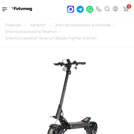
0
—
—
—
Главная
Каталог
Электросамокаты в Москве
—
Электросамокаты Teverun
Электросамокат Teverun Blade Fighter Eleven