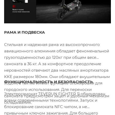
РАМА И ПОДВЕСКА
Стильная и надежная рама из высокопрочного
авиационного алюминия обладает феноменальной
грузоподъемностью до 120кг при общем весе
самоката в 36 кг. А за комфортное преодоление
неровностей отвечают два масляных амортизатора
KKE размером 180мм. Они обладают внушительным
ФУНКЦИОНАЛЬНОСТЬ И БЕЗОПАСНОСТЬ
ходом, а так же имеют функцию блокировки для
городского использования. Для переноски
Электросамокат TEVERUN FIGHTER 11 оборудован
самоката предусмотрен зацеп и удобный механизм
всеми современными технологиями. Запуск и
складывания.
блокирование самоката NFC чипом, а не
привычным ключом зажигания. Для большего