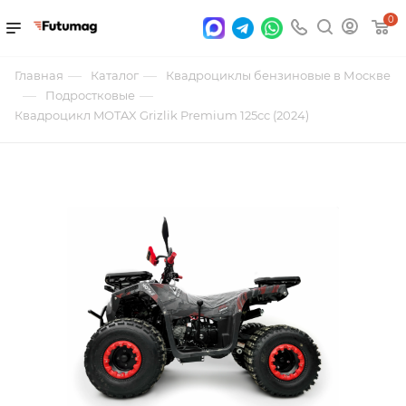
0
—
—
Главная
Каталог
Квадроциклы бензиновые в Москве
—
—
Подростковые
Квадроцикл MOTAX Grizlik Premium 125cc (2024)