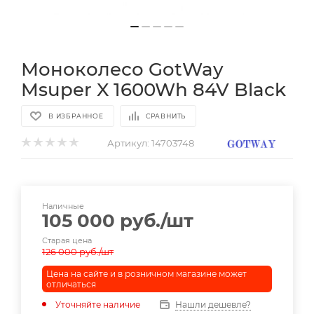
Моноколесо GotWay
Msuper X 1600Wh 84V Black
В ИЗБРАННОЕ
СРАВНИТЬ
Артикул:
14703748
Наличные
105 000
руб.
/шт
Старая цена
126 000
руб.
/шт
Цена на сайте и в розничном магазине может
отличаться
Уточняйте наличие
Нашли дешевле?