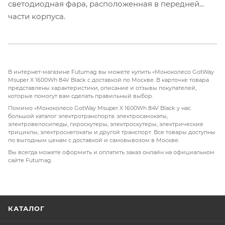
светодиодная фара, расположенная в передней
части корпуса.
В интернет-магазине Futumag вы можете купить «Моноколесо GotWay
Msuper X 1600Wh 84V Black с доставкой по Москве. В карточке товара
представлены характеристики, описание и отзывы покупателей,
которые помогут вам сделать правильный выбор.
Помимо «Моноколесо GotWay Msuper X 1600Wh 84V Black у нас
большой каталог электротранспорта: электросамокаты,
электровелосипеды, гироскутеры, электроскутеры, электрические
трициклы, электроснегокаты и другой транспорт. Все товары доступны
по выгодным ценам с доставкой и самовывозом в Москве.
Вы всегда можете оформить и оплатить заказ онлайн на официальном
сайте Futumag.
КАТАЛОГ