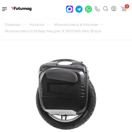
0
—
—
—
Главная
Каталог
Моноколеса в Москве
Моноколесо GotWay Msuper X 1600Wh 84V Black