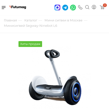
0
—
—
—
Главная
Каталог
Мини сигвеи в Москве
Минисигвей Segway-Ninebot L6
Хиты продаж