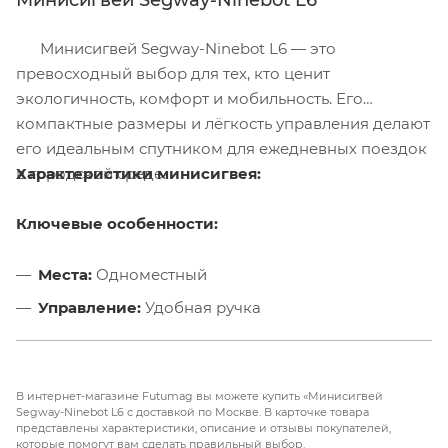
Минисигвей Segway-Ninebot L6 — это
превосходный выбор для тех, кто ценит
экологичность, комфорт и мобильность. Его
компактные размеры и лёгкость управления делают
его идеальным спутником для ежедневных поездок
в городской среде.
Характеристики минисигвея:
Ключевые особенности:
Места:
Одноместный
Управление:
Удобная ручка
Стабильность:
Двухколёсная конструкция
Производитель:
Ninebot от Xiaomi — символ
В интернет-магазине Futumag вы можете купить «Минисигвей
инноваций и качества
Segway-Ninebot L6 с доставкой по Москве. В карточке товара
представлены характеристики, описание и отзывы покупателей,
которые помогут вам сделать правильный выбор.