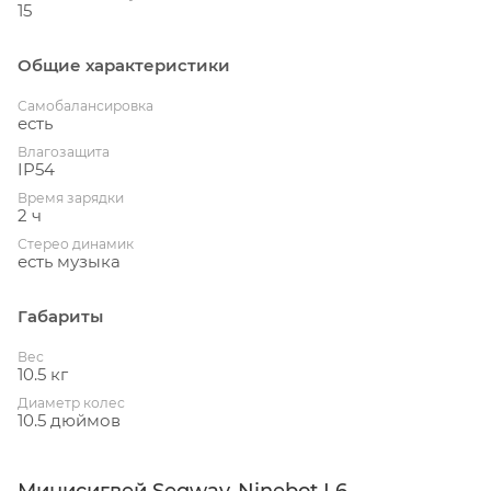
15
Общие характеристики
Cамобалансировка
есть
Влагозащита
IP54
Время зарядки
2 ч
Стерео динамик
есть музыка
Габариты
Вес
10.5 кг
Диаметр колес
10.5 дюймов
Минисигвей Segway-Ninebot L6