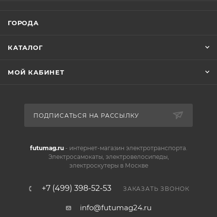
Прочая информация:
ГОРОДА
Для кого:
Взрослые и дети, в том числе девочки и
мальчики
КАТАЛОГ
Грузоподъёмность:
До 50 кг, подходит для
МОЙ КАБИНЕТ
большинства
Клиренс:
80 мм для уверенности на разных
поверхностях
ПОДПИСАТЬСЯ НА РАССЫЛКУ
futumag.ru
- интернет-магазин электротранспорта.
Электросамокаты, электровелосипеды,
электроскутеры в Москве
+7 (499) 398-52-53
ЗАКАЗАТЬ ЗВОНОК
info@futumag24.ru