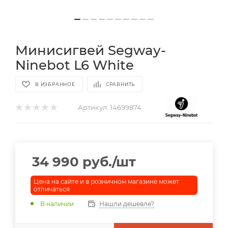
Минисигвей Segway-
Ninebot L6 White
В ИЗБРАННОЕ
СРАВНИТЬ
Артикул:
14699874
34 990
руб.
/шт
Цена на сайте и в розничном магазине может
отличаться
В наличии
Нашли дешевле?