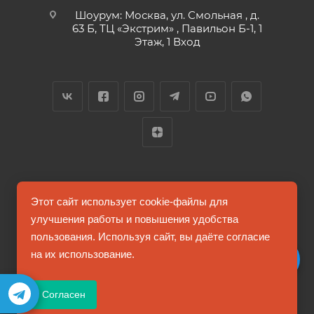
Шоурум: Москва, ул. Смольная , д.
63 Б, ТЦ «Экстрим» , Павильон Б-1, 1
Этаж, 1 Вход
2026 © FUTUMAG.RU
Этот сайт использует cookie-файлы для
улучшения работы и повышения удобства
пользования. Используя сайт, вы даёте согласие
Информация на сайте не является публичной офертой
на их использование.
Соглашение на обработку персональных данных
Согласен