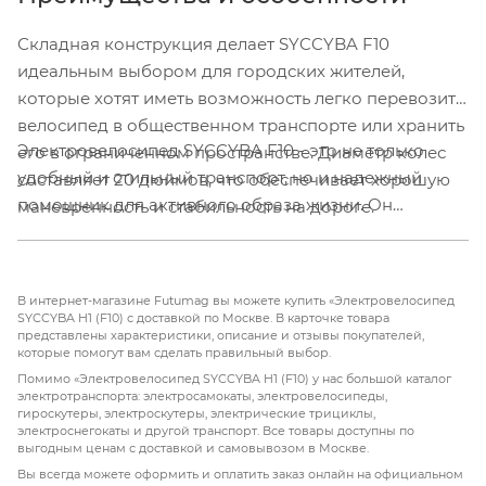
Складная конструкция делает SYCCYBA F10
идеальным выбором для городских жителей,
которые хотят иметь возможность легко перевозить
велосипед в общественном транспорте или хранить
Электровелосипед SYCCYBA F10 - это не только
его в ограниченном пространстве. Диаметр колес
удобный и стильный транспорт, но и надежный
составляет 20 дюймов, что обеспечивает хорошую
помощник для активного образа жизни. Он
маневренность и стабильность на дороге.
подходит как для ежедневных поездок, так и для
коротких путешествий на выходных, обеспечивая
комфорт и безопасность в любом случае.
В интернет-магазине Futumag вы можете купить «Электровелосипед
SYCCYBA H1 (F10) с доставкой по Москве. В карточке товара
представлены характеристики, описание и отзывы покупателей,
которые помогут вам сделать правильный выбор.
Помимо «Электровелосипед SYCCYBA H1 (F10) у нас большой каталог
электротранспорта: электросамокаты, электровелосипеды,
гироскутеры, электроскутеры, электрические трициклы,
электроснегокаты и другой транспорт. Все товары доступны по
выгодным ценам с доставкой и самовывозом в Москве.
Вы всегда можете оформить и оплатить заказ онлайн на официальном