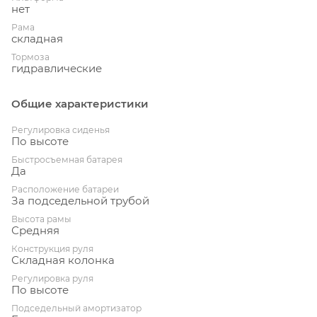
нет
Рама
складная
Тормоза
гидравлические
Общие характеристики
Регулировка сиденья
По высоте
Быстросъемная батарея
Да
Расположение батареи
За подседельной трубой
Высота рамы
Средняя
Конструкция руля
Складная колонка
Регулировка руля
По высоте
Подседельный амортизатор