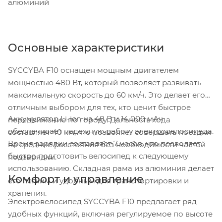
алюминий
Основные характеристики
SYCCYBA F10 оснащен мощным двигателем
мощностью 480 Вт, который позволяет развивать
максимальную скорость до 60 км/ч. Это делает его
отличным выбором для тех, кто ценит быстрое
Аккумулятор Li-ion на 48 В и 14 000 мАч
передвижение по городу. Дальность хода
обеспечивает надежную работу электровелосипеда.
составляет 40 км, что позволяет совершать поездки
Время зарядки составляет 7 часов, что позволяет
на средние расстояния без необходимости частой
быстро подготовить велосипед к следующему
подзарядки.
использованию. Складная рама из алюминия делает
Комфорт и управление
его легким и удобным для транспортировки и
хранения.
Электровелосипед SYCCYBA F10 предлагает ряд
удобных функций, включая регулируемое по высоте