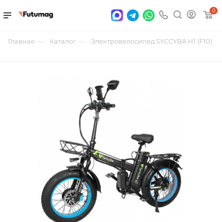
0
—
—
Главная
Каталог
Электровелосипед SYCCYBA H1 (F10)