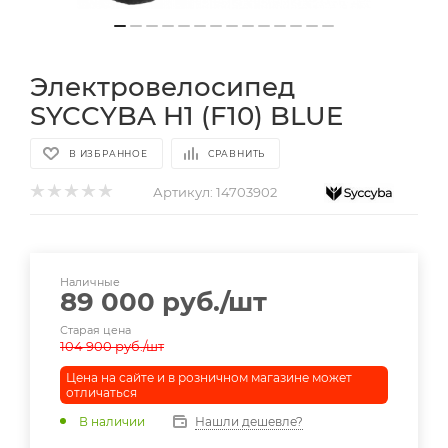
Электровелосипед
SYCCYBA H1 (F10) BLUE
В ИЗБРАННОЕ
СРАВНИТЬ
Артикул:
14703902
Наличные
89 000
руб.
/шт
Старая цена
104 900
руб.
/шт
Цена на сайте и в розничном магазине может
отличаться
В наличии
Нашли дешевле?