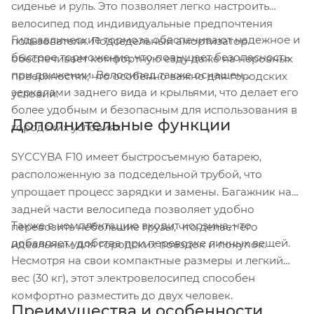
сиденье и руль. Это позволяет легко настроить
велосипед под индивидуальные предпочтения
Гидравлические тормоза обеспечивают надежное и
пользователя. Подседельный амортизатор
быстрое торможение, что повышает безопасность
обеспечивает комфортную езду даже на неровных
при движении. Велосипед также оснащен
поверхностях, что особенно важно для городских
зеркалами заднего вида и крыльями, что делает его
условий.
более удобным и безопасным для использования в
Дополнительные функции
городских условиях.
SYCCYBA F10 имеет быстросъемную батарею,
расположенную за подседельной трубой, что
упрощает процесс зарядки и замены. Багажник на
задней части велосипеда позволяет удобно
Также в комплектацию входит корзина, что
перевозить небольшие грузы, что делает его
добавляет удобства при перевозке личных вещей.
идеальным для городских поездок и покупок.
Несмотря на свои компактные размеры и легкий
вес (30 кг), этот электровелосипед способен
комфортно разместить до двух человек.
Преимущества и особенности