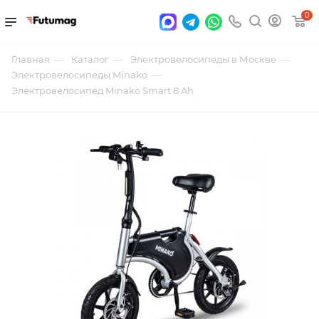
0
—
—
—
Главная
Каталог
Электровелосипеды в Москве
—
Электровелосипеды Minako
Электровелосипед Minako Smart 8 Ah