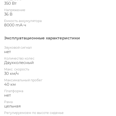
350 Вт
Напряжение
36 В
Емкость аккумулятора
8000 mА⋅ч
Эксплуатационные характеристики
Звуковой сигнал
нет
Количество колес
Двухколесный
Макс. скорость
30 км/ч
Максимальный пробег
40 км
Платформа
нет
Рама
цельная
Регулируемоем по высоте сиденье