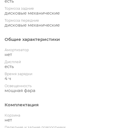
есть
Тормоза задние
дисковые механические
Тормоза передние
дисковые механические
Общие характеристики
Амортизатор
нет
Дисплей
есть
Время зарядки
4 ч
Освещенность
мощная фара
Комплектация
Корзина
нет
Передние и задние поворотники