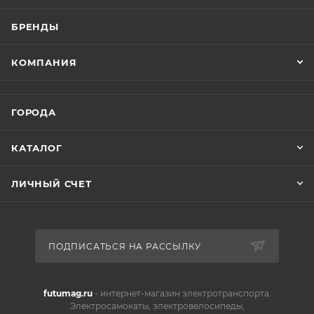
движением по городским улицам или за пределами
БРЕНДЫ
города.
КОМПАНИЯ
ГОРОДА
КАТАЛОГ
ЛИЧНЫЙ СЧЕТ
ПОДПИСАТЬСЯ НА РАССЫЛКУ
futumag.ru
- интернет-магазин электротранспорта.
Электросамокаты, электровелосипеды,