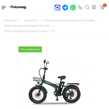
0
—
—
—
Главная
Каталог
Электровелосипеды в Москве
—
Электровелосипеды Minako
Электровелосипед Minako F.10
Мы советуем