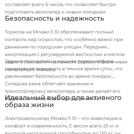
составляет всего 6 часов, что позволяет быстро
подготовить велосипед к новым поездкам.
Безопасность и надежность
Тормоза на Minako F.10 обеспечивают полный
контроль над скоростью, что особенно важно при
движении по городским улицам. Передняя
амортизация с регулируемой жесткостью и мягкое
Задний стоп-сигнал и мощная передняя фара
седло сглаживают неровности дороги, обеспечивая
гарантируют видимость в темное время суток, что
комфортную поездку.
увеличивает безопасность во время поездок.
Складная рама облегчает хранение и
транспортировку велосипеда, а также делает его
Идеальный выбор для активного
более компактным при необходимости.
образа жизни
Электровелосипед Minako F.10 – это инвестиция в
комфорт и современность. С весом всего 25 кг и
высокой нагрузочной способностью до 120 кг, он