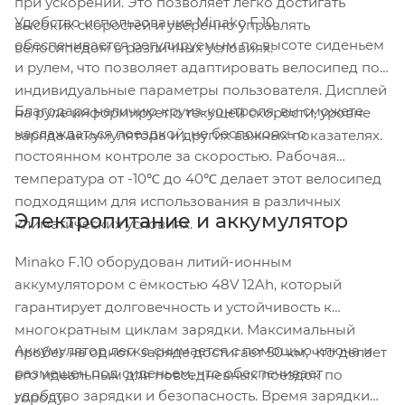
при ускорении. Это позволяет легко достигать
Удобство использования Minako F.10
высоких скоростей и уверенно управлять
обеспечивается регулируемым по высоте сиденьем
велосипедом в различных условиях.
и рулем, что позволяет адаптировать велосипед под
индивидуальные параметры пользователя. Дисплей
Благодаря наличию круиз-контроля, вы сможете
на руле информирует о текущей скорости, уровне
наслаждаться поездкой, не беспокоясь о
заряда аккумулятора и других важных показателях.
постоянном контроле за скоростью. Рабочая
температура от -10℃ до 40℃ делает этот велосипед
подходящим для использования в различных
Электропитание и аккумулятор
климатических условиях.
Minako F.10 оборудован литий-ионным
аккумулятором с ёмкостью 48V 12Ah, который
гарантирует долговечность и устойчивость к
многократным циклам зарядки. Максимальный
Аккумулятор легко снимается с помощью ключа и
пробег на одном заряде достигает 50 км, что делает
размещен под сиденьем, что обеспечивает
его идеальным для повседневных поездок по
удобство зарядки и безопасность. Время зарядки
городу.