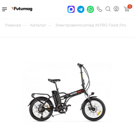
0
—
—
Главная
Каталог
Электровелосипед INTRO Twist Pro