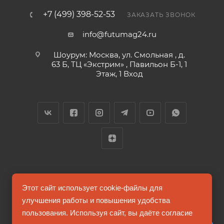
+7 (499) 398-52-53
ЗАКАЗАТЬ ЗВОНОК
info@futumag24.ru
Шоурум: Москва, ул. Смольная , д.
63 Б, ТЦ «Экстрим» , Павильон Б-1, 1
Этаж, 1 Вход
2026 © FUTUMAG.RU
Этот сайт использует cookie-файлы для
улучшения работы и повышения удобства
пользования. Используя сайт, вы даёте согласие
Информация на сайте не является публичной офертой