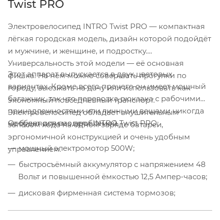
Twist PRO
Электровелосипед INTRO Twist PRO — компактная
лёгкая городская модель, дизайн которой подойдёт
и мужчине, и женщине, и подростку.
Универсальность этой модели — её основная
Этот аппарат выпускается в двух цветовых
фишка. На нём можно совершать прогулки по
вариантах. Кроме всего прочего он имеет мощный
городу, выезжать на дачу или использовать как
багажник, так что перевозка рюкзака с рабочими
экономный повседневный транспорт.
принадлежностями или личными вещами никогда
Электровелосипед обладает внушительным
не будет для вас проблемой.
Особенности модели INTRO Twist PRO:
запасом хода на одном заряде батареи,
эргономичной конструкцией и очень удобным
мощный электромотор 500W;
управлением.
быстросъёмный аккумулятор с напряжением 48
Вольт и повышенной ёмкостью 12,5 Ампер-часов;
дисковая фирменная система тормозов;
велокомпьютер с LCD-дисплеем с 5-ю уровнями