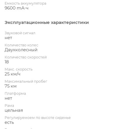
Емкость аккумулятора
9600 mА⋅ч
Эксплуатационные характеристики
Звуковой сигнал
нет
Количество колес
Двухколесный
Количество скоростей
18
Макс. скорость
25 км/ч
Максимальный пробег
75 км
Платформа
нет
Рама
цельная
Регулируемоем по высоте сиденье
есть