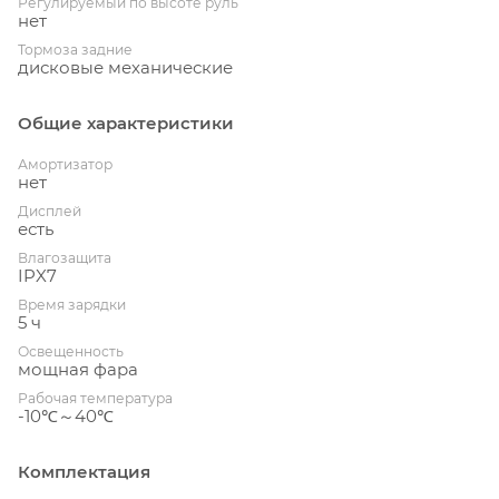
Регулируемый по высоте руль
нет
Тормоза задние
дисковые механические
Общие характеристики
Амортизатор
нет
Дисплей
есть
Влагозащита
IPX7
Время зарядки
5 ч
Освещенность
мощная фара
Рабочая температура
-10℃～40℃
Комплектация