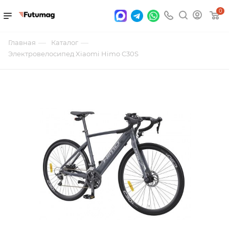
0
—
—
Главная
Каталог
Электровелосипед Xiaomi Himo C30S