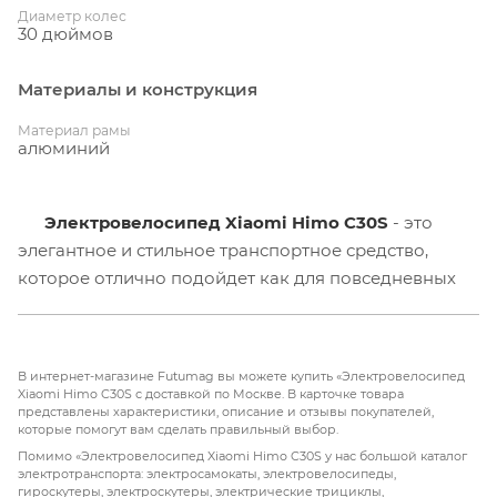
Диаметр колес
30 дюймов
Материалы и конструкция
Материал рамы
алюминий
Электровелосипед Xiaomi Himo C30S
- это
элегантное и стильное транспортное средство,
которое отлично подойдет как для повседневных
поездок по городу, так и для прогулок на природе.
Данная модель представляет отличное сочетание
качества, удобства и стиля, что делает его
В интернет-магазине Futumag вы можете купить «Электровелосипед
привлекательным выбором для всех, кто ценит
Xiaomi Himo C30S с доставкой по Москве. В карточке товара
представлены характеристики, описание и отзывы покупателей,
комфорт и экологичность в своем транспорте.
которые помогут вам сделать правильный выбор.
Помимо «Электровелосипед Xiaomi Himo C30S у нас большой каталог
Характеристики:
электротранспорта: электросамокаты, электровелосипеды,
гироскутеры, электроскутеры, электрические трициклы,