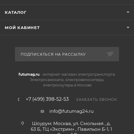
Xiaomi Himo C30S легко складывается и занимает
КАТАЛОГ
минимум места, что делает его идеальным выбором
для тех, кто ценит компактность и мобильность.
МОЙ КАБИНЕТ
Электровелосипед отличается высоким качеством
материалов и стильным дизайном, что делает его не
только функциональным, но и модным аксессуаром.
ПОДПИСАТЬСЯ НА РАССЫЛКУ
futumag.ru
- интернет-магазин электротранспорта.
Электросамокаты, электровелосипеды,
электроскутеры в Москве
+7 (499) 398-52-53
ЗАКАЗАТЬ ЗВОНОК
info@futumag24.ru
Шоурум: Москва, ул. Смольная , д.
63 Б, ТЦ «Экстрим» , Павильон Б-1, 1