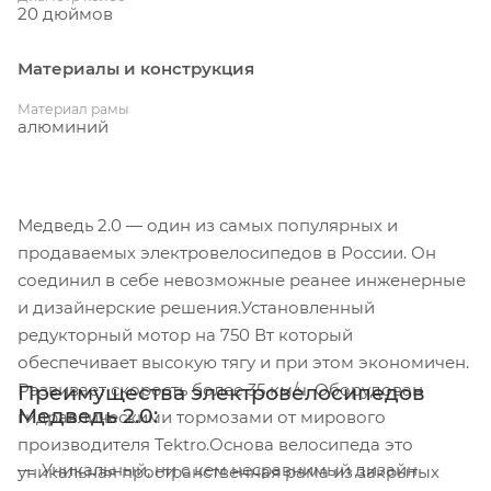
20 дюймов
Материалы и конструкция
Материал рамы
алюминий
Медведь 2.0 — один из самых популярных и
продаваемых электровелосипедов в России. Он
соединил в себе невозможные реанее инженерные
и дизайнерские решения.Установленный
редукторный мотор на 750 Вт который
обеспечивает высокую тягу и при этом экономичен.
Развивает скорость более 35 км/ч. Оборудован
Преимущества электровелосипедов
Медведь 2.0:
гидравлическими тормозами от мирового
производителя Tektro.Основа велосипеда это
Уникальный, ни с кем несравнимый дизайн
уникальная пространственная рама из закрытых