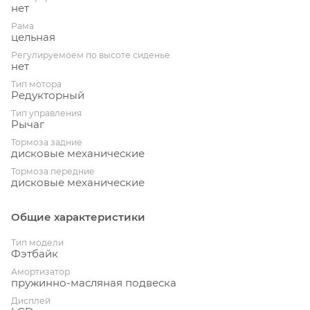
нет
Рама
цельная
Регулируемоем по высоте сиденье
нет
Тип мотора
Редукторный
Тип управления
Рычаг
Тормоза задние
дисковые механические
Тормоза передние
дисковые механические
Общие характеристики
Тип модели
Фэтбайк
Амортизатор
пружинно-масляная подвеска
Дисплей