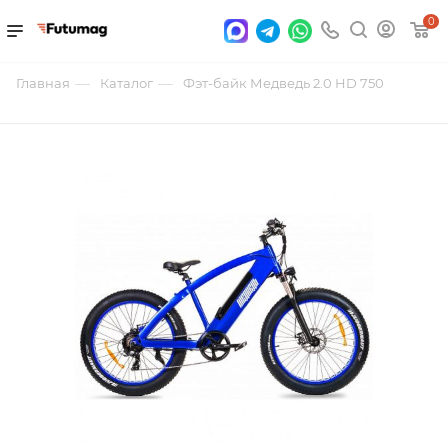
0
—
—
Главная
Каталог
Фэт-байк Медведь 2.0 HD 750