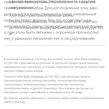
электровелосипеда. Перепутать его с другим
профилей прямоугольного сечения со сложной
невозможно.
геометрией изгибов. Для изготовления этих рам
используется единственный в мире уникальный
Крепкая пространственная рама,
пуансон пресс формы. Все это позволяет нам
спроектировванная специальная для электро
изготавливать рамы сложной дизайнерской формы
использования, выдерживающая нагрузку до 150
и при этом быть легкими с огромной прочностью
кг.
как к ударным нагрузкам так и на скручивание.
Встроенный в раму и при этом быстросъемный
Поэтому эти рамы выдерживают гораздо большие
аккумулятор, запираемый на ключ зажигания.
нагрузки нежели классические трубчатые. Форма
Скрытая установка всех электронных
рамы и её тип производства защищены семью
В интернет-магазине Futumag вы можете купить «Фэт-байк Медведь
компонентов и проводов.
патентами. Компания 5КИЛОВАТТ™ является
2.0 HD 750 с доставкой по Москве. В карточке товара представлены
характеристики, описание и отзывы покупателей, которые помогут вам
единственным их дистрибьютором на территории
Высокая устойчивость электровелосипеда на
сделать правильный выбор.
РФ и СНГ. Использование пространственной рамы
больших скоростях, низкий центр тяжести.
Помимо «Фэт-байк Медведь 2.0 HD 750 у нас большой каталог
также позволило создать уникальный аккумулятор.
электротранспорта: электросамокаты, электровелосипеды,
Широкие комфортные шины фэтбайка, можно
гироскутеры, электроскутеры, электрические трициклы,
Он полностью утапливается в раму и при этом
электроснегокаты и другой транспорт. Все товары доступны по
использовать одинаково эффективно в городе и
выгодным ценам с доставкой и самовывозом в Москве.
остается полностью съемным на замке.Это
на бездорожье.
Вы всегда можете оформить и оплатить заказ онлайн на официальном
позволило обеспечить емкость в 14 Ач, что для
сайте Futumag.
Не боится дождя, можно мыть на автомойке - все
спрятанных в раму аккумуляторов является