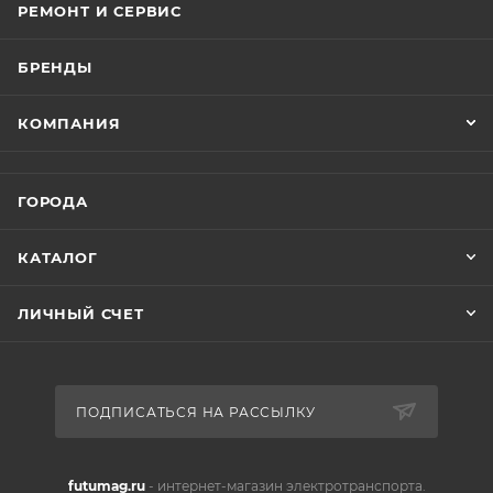
больших скоростях, низкий центр тяжести.
РЕМОНТ И СЕРВИС
Широкие комфортные шины фэтбайка, можно
БРЕНДЫ
использовать одинаково эффективно в городе и
на бездорожье.
КОМПАНИЯ
Не боится дождя, можно мыть на автомойке - все
соединения герметичны.
Очень качественное износостойкое
ГОРОДА
окрашивание, оригинальные цвета, вплоть до
камуфляжного исполнения.
КАТАЛОГ
ЛИЧНЫЙ СЧЕТ
ПОДПИСАТЬСЯ НА РАССЫЛКУ
futumag.ru
- интернет-магазин электротранспорта.