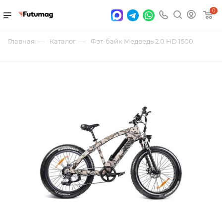
0
—
—
Главная
Каталог
Фэт-байк Медведь 2.0 HD 1500