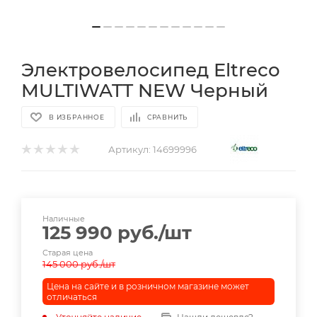
Электровелосипед Eltreco
MULTIWATT NEW Черный
В ИЗБРАННОЕ
СРАВНИТЬ
Артикул:
14699996
Наличные
125 990
руб.
/шт
Старая цена
145 000
руб.
/шт
Цена на сайте и в розничном магазине может
отличаться