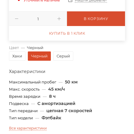
Уточняйте наличие
Нашли дешевле?
В КОРЗИНУ
КУПИТЬ В 1 КЛИК
Цвет
—
Черный
Хаки
Черный
Серый
Характеристики
50 км
Максимальный пробег
—
45 км/ч
Макс. скорость
—
8 ч
Время зарядки
—
С амортизацией
Подвеска
—
цепная 7 скоростей
Тип передачи
—
Фэтбайк
Тип модели
—
Все характеристики