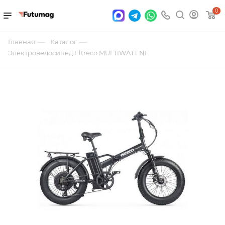
0
—
—
Главная
Каталог
Электровелосипед Eltreco MULTIWATT NE