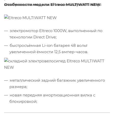
электровелосипед, как и на всю новую линейку.
Особенности модели Eltreco MULTIWATT NEW:
электромотор Eltreco 1000W, выполненный по
технологии Direct Drive;
быстросъёмная Li-ion батарея 48 вольт
увеличенной ёмкости 12,5 ампер-часов.
металлический задний багажник увеличенного
размера;
новая передняя амортизационная вилка с
блокировкой;
гидравлическая система дисковых тормозов;