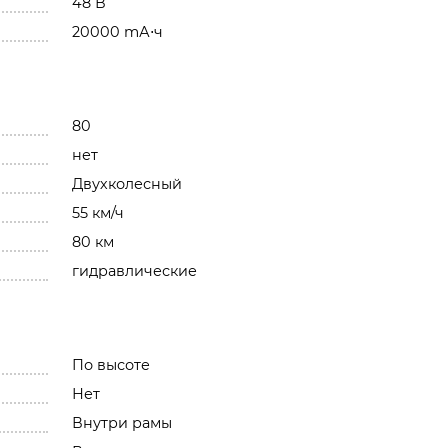
48 В
20000 mА⋅ч
80
нет
Двухколесный
55 км/ч
80 км
гидравлические
По высоте
Нет
Внутри рамы