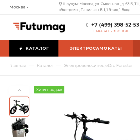
Шоурум: Москва, ул. Смольная , д. 63 Б, ТЦ
Москва
«Экстрим» , Павильон Б-1, 1 Этаж, 1 Вход
+7 (499) 398-52-53
ЗАКАЗАТЬ ЗВОНОК
КАТАЛОГ
ЭЛЕКТРОСАМОКАТЫ
—
—
Главная
Каталог
Электровелосипед eDro Forester
Хиты продаж