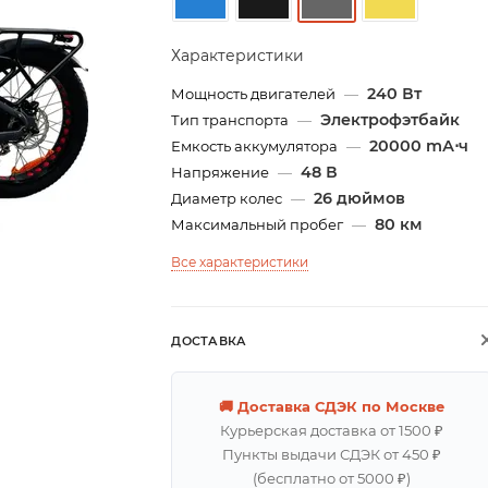
Характеристики
240 Вт
Мощность двигателей
—
Электрофэтбайк
Тип транспорта
—
20000 mА⋅ч
Емкость аккумулятора
—
48 В
Напряжение
—
26 дюймов
Диаметр колес
—
80 км
Максимальный пробег
—
Все характеристики
ДОСТАВКА
🚚 Доставка СДЭК по Москве
Курьерская доставка от 1500 ₽
Пункты выдачи СДЭК от 450 ₽
(бесплатно от 5000 ₽)