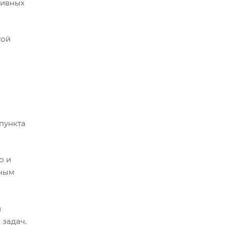
тивных
той
 пункта
о и
дным
и
 задач.