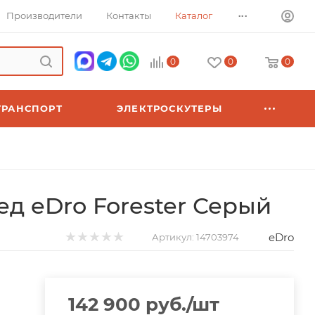
...
Производители
Контакты
Каталог
0
0
0
ТРАНСПОРТ
ЭЛЕКТРОСКУТЕРЫ
д eDro Forester Серый
eDro
Артикул:
14703974
142 900
руб.
/шт