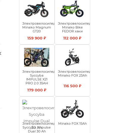
Электровелосипед
Электровелосипед
Minako Magnum
Minako Bike
GT20
FEDOR хаки
159 900 ₽
112 000 ₽
Электровелосипед
Электровелосипед
Syccyba
Minako FOX 23Ah
IMPULSE X21
PRO 2.0 35AH
116 500 ₽
179 000 ₽
Электровелосипед
Minako FOX 15Ah
Syccyba Impulse
Dual 30 Ah