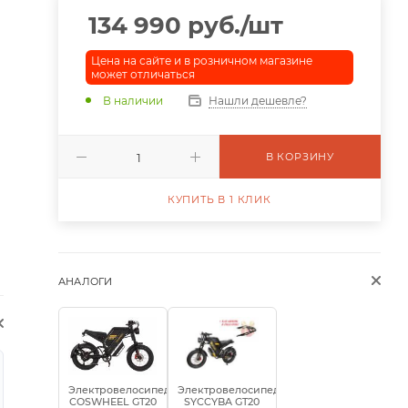
134 990
руб.
/шт
Цена на сайте и в розничном магазине
может отличаться
В наличии
Нашли дешевле?
В КОРЗИНУ
КУПИТЬ В 1 КЛИК
АНАЛОГИ
Электровелосипед
Электровелосипед
COSWHEEL GT20
SYCCYBA GT20