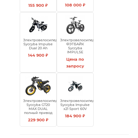
108 000 ₽
155 900 ₽
Электровелосипед
Электровелосипед
Syccyba Impulse
ФЭТБАЙК
Dual 20 Ah
Syccyba
IMPULSE
144 900 ₽
Цена по
запросу
Электровелосипед
Электровелосипед
Syccyba GT20
Syссyba Impulse
MAX DUAL
x21 Sport 60V
полный привод
184 900 ₽
229 900 ₽