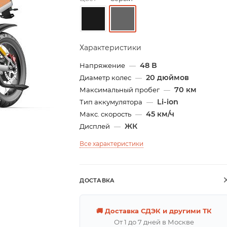
Характеристики
48 В
Напряжение
—
20 дюймов
Диаметр колес
—
70 км
Максимальный пробег
—
Li-ion
Тип аккумулятора
—
45 км/ч
Макс. скорость
—
ЖК
Дисплей
—
Все характеристики
ДОСТАВКА
🚚 Доставка СДЭК и другими ТК
От 1 до 7 дней в Москве