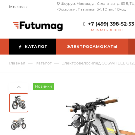
Шоурум: Москва, ул. Смольная , д. 63 Б, ТЦ
Москва
«Экстрим» , Павильон Б-1, 1 Этаж, 1 Вход
+7 (499) 398-52-53
ЗАКАЗАТЬ ЗВОНОК
КАТАЛОГ
ЭЛЕКТРОСАМОКАТЫ
—
—
Главная
Каталог
Электровелосипед COSWHEEL GT2
Новинки