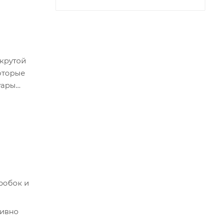
 крутой
оторые
уары
робок и
тивно