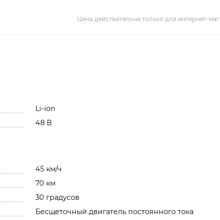
Цена действительна только для интернет-маг
Li-ion
48 В
45 км/ч
70 км
30 градусов
Бесщеточный двигатель постоянного тока