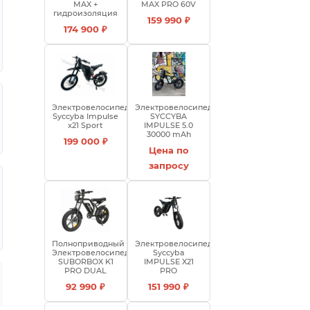
MAX +
MAX PRO 60V
гидроизоляция
159 990 ₽
174 900 ₽
Электровелосипед
Электровелосипед
Syccyba Impulse
SYCCYBA
x21 Sport
IMPULSE 5.0
30000 mAh
199 000 ₽
Цена по
запросу
Полноприводный
Электровелосипед
Электровелосипед
Syccyba
SUBORBOX K1
IMPULSE X21
PRO DUAL
PRO
92 990 ₽
151 990 ₽