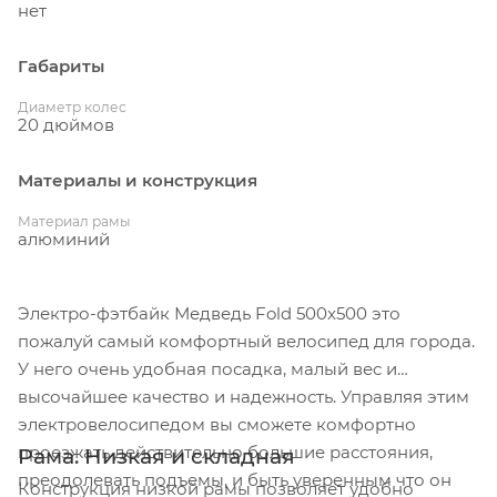
нет
Габариты
Диаметр колес
20 дюймов
Материалы и конструкция
Материал рамы
алюминий
Электро-фэтбайк Медведь Fold 500x500 это
пожалуй самый комфортный велосипед для города.
У него очень удобная посадка, малый вес и
высочайшее качество и надежность. Управляя этим
электровелосипедом вы сможете комфортно
проезжать действительно большие расстояния,
Рама. Низкая и складная
преодолевать подъемы, и быть уверенным что он
Конструкция низкой рамы позволяет удобно