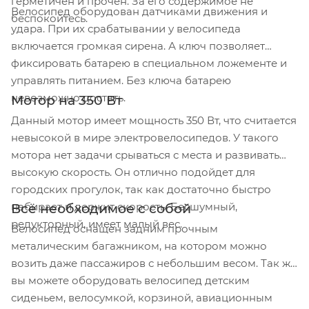
герметичен и прочен. За его содержимое не
Велосипед оборудован датчиками движения и
беспокойтесь.
удара. При их срабатывании у велосипеда
включается громкая сирена. А ключ позволяет
фиксировать батарею в специальном ложементе и
управлять питанием. Без ключа батарею
невозможно достать.
Мотор на 350 Вт
Данный мотор имеет мощность 350 Вт, что считается
невысокой в мире электровелосипедов. У такого
мотора нет задачи срываться с места и развивать
высокую скорость. Он отлично подойдет для
городских прогулок, так как достаточно быстро
набирает и держит скорость. Бесшумный,
Всё необходимое с собой
редукторный, имеет малый вес.
Велосипед оснащен задним прочным
металическим багажником, на котором можно
возить даже пассажиров с небольшим весом. Так же
вы можете оборудовать велосипед детским
сиденьем, велосумкой, корзиной, авиационным