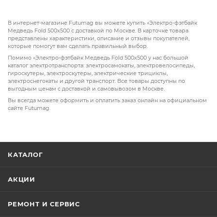
В интернет-магазине Futumag вы можете купить «Электро-фэтбайк
Медведь Fold 500x500 с доставкой по Москве. В карточке товара
представлены характеристики, описание и отзывы покупателей,
которые помогут вам сделать правильный выбор.
Помимо «Электро-фэтбайк Медведь Fold 500x500 у нас большой
каталог электротранспорта: электросамокаты, электровелосипеды,
гироскутеры, электроскутеры, электрические трициклы,
электроснегокаты и другой транспорт. Все товары доступны по
выгодным ценам с доставкой и самовывозом в Москве.
Вы всегда можете оформить и оплатить заказ онлайн на официальном
сайте Futumag.
КАТАЛОГ
АКЦИИ
РЕМОНТ И СЕРВИС