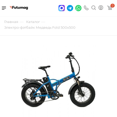
0
—
—
Главная
Каталог
Электро-фэтбайк Медведь Fold 500x500