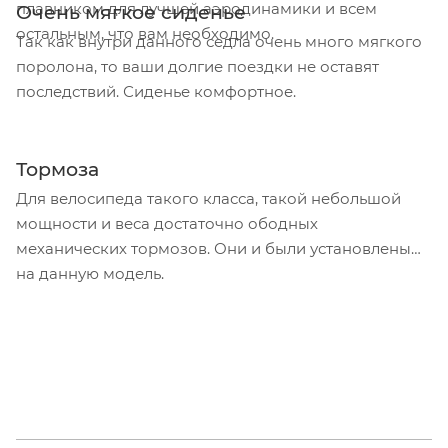
плавником для лучшей аэродинамики и всем
Очень мягкое сиденье
остальным, что вам необходимо.
Так как внутри данного седла очень много мягкого
поролона, то ваши долгие поездки не оставят
последствий. Сиденье комфортное.
Тормоза
Для велосипеда такого класса, такой небольшой
мощности и веса достаточно ободных
механических тормозов. Они и были установлены
на данную модель.