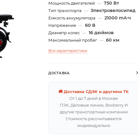
750 Вт
Мощность двигателей
—
Электровелосипед
Тип транспорта
—
21000 mА⋅ч
Емкость аккумулятора
—
60 В
Напряжение
—
16 дюймов
Диаметр колес
—
60 км
Максимальный пробег
—
Все характеристики
ДОСТАВКА
🚚 Доставка СДЭК и другими ТК
От 1 до 7 дней в Москве
ПЭК, Деловые линии, Boxberry И
другие транспортные компании
Стоимость рассчитывается
индивидуально