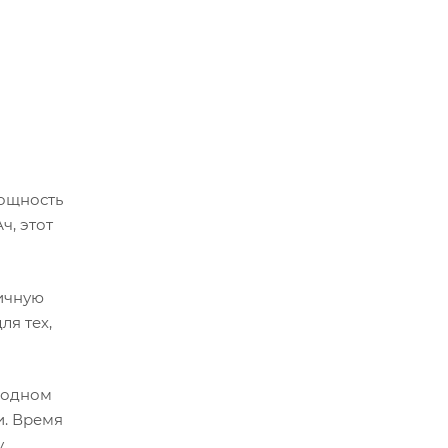
ощность
ч, этот
ичную
ля тех,
а одном
и. Время
.