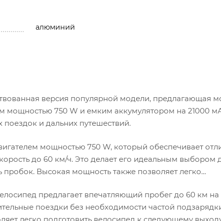
алюминий
твованная версия популярной модели, предлагающая м
ем мощностью 750 W и емким аккумулятором на 21000 мА
 поездок и дальних путешествий.
вигателем мощностью 750 W, который обеспечивает отл
рость до 60 км/ч. Это делает его идеальным выбором д
ть пробок. Высокая мощность также позволяет легко
велосипед предлагает впечатляющий пробег до 60 км н
длительные поездки без необходимости частой подзарядк
воляет легко подготовить велосипед к следующему выходу