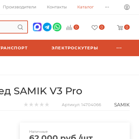
...
Производители
Контакты
Каталог
0
0
0
ТРАНСПОРТ
ЭЛЕКТРОСКУТЕРЫ
д SAMIK V3 Pro
SAMIK
Артикул:
14704066
Наличные
62 000
руб.
/шт