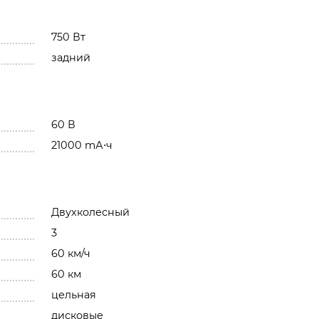
750 Вт
задний
60 В
21000 mА⋅ч
Двухколесный
3
60 км/ч
60 км
цельная
дисковые