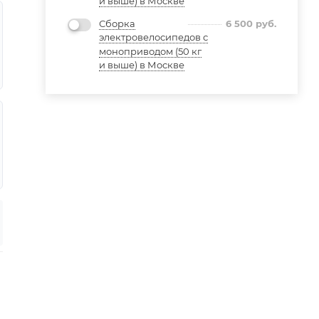
и выше) в Москве
Сборка
6 500
руб.
электровелосипедов с
моноприводом (50 кг
и выше) в Москве