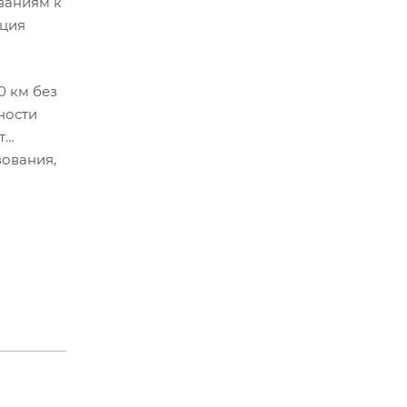
ваниям к
кция
0 км без
ности
т
зования,