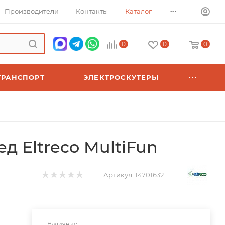
...
Производители
Контакты
Каталог
0
0
0
ТРАНСПОРТ
ЭЛЕКТРОСКУТЕРЫ
д Eltreco MultiFun
Артикул:
14701632
Наличные