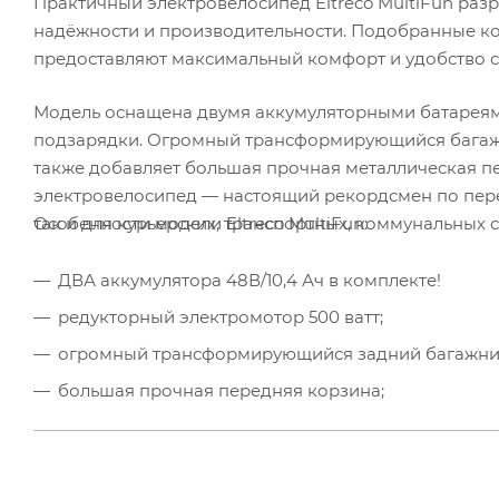
Практичный электровелосипед Eltreco MultiFun ра
надёжности и производительности. Подобранные к
предоставляют максимальный комфорт и удобство 
Модель оснащена двумя аккумуляторными батареями п
подзарядки. Огромный трансформирующийся багажни
также добавляет большая прочная металлическая пе
электровелосипед — настоящий рекордсмен по пере
так и для курьерских, транспортных, коммунальных 
Особенности модели Eltreco MultiFun:
ДВА аккумулятора 48В/10,4 Ач в комплекте!
редукторный электромотор 500 ватт;
огромный трансформирующийся задний багажни
большая прочная передняя корзина;
подножки для пассажиров;
толстые колёса 24" x 3.0";