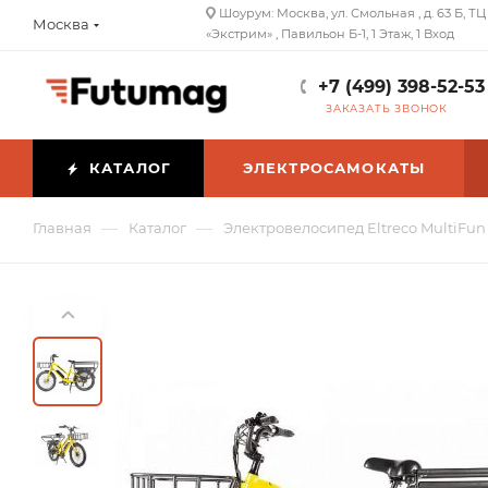
Шоурум: Москва, ул. Смольная , д. 63 Б, ТЦ
Москва
«Экстрим» , Павильон Б-1, 1 Этаж, 1 Вход
+7 (499) 398-52-53
ЗАКАЗАТЬ ЗВОНОК
КАТАЛОГ
ЭЛЕКТРОСАМОКАТЫ
—
—
Главная
Каталог
Электровелосипед Eltreco MultiFun