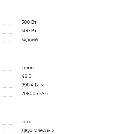
500 Вт
500 Вт
задний
Li-ion
48 В
998.4 Вт⋅ч
20800 mА⋅ч
есть
Двухколесный