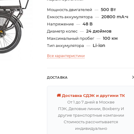
500 Вт
Мощность двигателей
—
20800 mА⋅ч
Емкость аккумулятора
—
48 В
Напряжение
—
24 дюймов
Диаметр колес
—
100 км
Максимальный пробег
—
Li-ion
Тип аккумулятора
—
Все характеристики
ДОСТАВКА
🚚 Доставка СДЭК и другими ТК
От 1 до 7 дней в Москве
ПЭК, Деловые линии, Boxberry И
другие транспортные компании
Стоимость рассчитывается
индивидуально