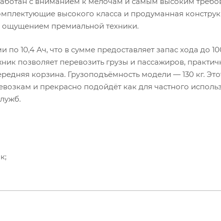
зработан с вниманием к мелочам и самым высоким требо
омплектующие высокого класса и продуманная констру
с ощущением премиальной техники.
о 10,4 Ач, что в сумме предоставляет запас хода до 10
к позволяет перевозить грузы и пассажиров, практич
редняя корзина. Грузоподъёмность модели — 130 кг. Это
возкам и прекрасно подойдёт как для частного исполь
служб.
к;