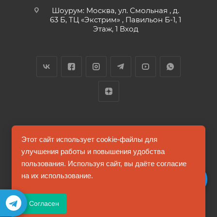
Шоурум: Москва, ул. Смольная , д.
63 Б, ТЦ «Экстрим» , Павильон Б-1, 1
Этаж, 1 Вход
2026 © FUTUMAG.RU
Этот сайт использует cookie-файлы для
улучшения работы и повышения удобства
пользования. Используя сайт, вы даёте согласие
Информация на сайте не является публичной офертой
на их использование.
Соглашение на обработку персональных данных
Согласен