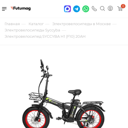
0
—
—
—
Главная
Каталог
Электровелосипеды в Москве
—
Электровелосипеды Syccyba
Электровелосипед SYCCYBA H1 (F10) 20AH