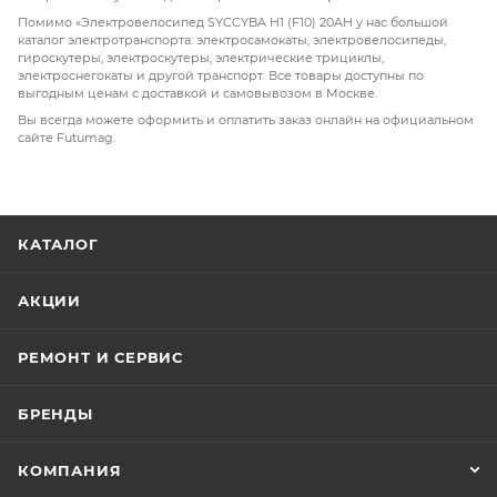
Помимо «Электровелосипед SYCCYBA H1 (F10) 20AH у нас большой
каталог электротранспорта: электросамокаты, электровелосипеды,
гироскутеры, электроскутеры, электрические трициклы,
электроснегокаты и другой транспорт. Все товары доступны по
выгодным ценам с доставкой и самовывозом в Москве.
Вы всегда можете оформить и оплатить заказ онлайн на официальном
сайте Futumag.
КАТАЛОГ
АКЦИИ
РЕМОНТ И СЕРВИС
БРЕНДЫ
КОМПАНИЯ