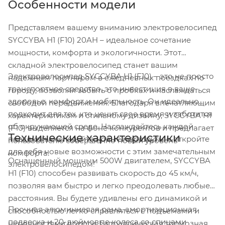
Особенности модели
Представляем вашему вниманию электровелосипед
SYCCYBA H1 (F10) 20AH – идеальное сочетание
мощности, комфорта и экологичности. Этот
складной электровелосипед станет вашим
Электровелосипед SYCCYBA H1 (F10) – это не просто
надежным партнером в ежедневных поездках по
транспортное средство, это инвестиция в ваше
городу, позволяя забыть о пробках и наслаждаться
здоровье, комфорт и мобильность. Он идеально
свободой передвижения. Благодаря впечатляющим
подходит для тех, кто ценит свое время и заботится
характеристикам и стильному дизайну, SYCCYBA H1
об окружающей среде. Наслаждайтесь каждой
(F10) выделяется на фоне конкурентов и предлагает
Технические характеристики
поездкой, исследуйте новые маршруты и откройте
пользователю совершенно новый уровень
для себя новые возможности с этим замечательным
комфорта.
Оснащенный мощным 500W двигателем, SYCCYBA
электровелосипедом!
H1 (F10) способен развивать скорость до 45 км/ч,
позволяя вам быстро и легко преодолевать любые
расстояния. Вы будете удивлены его динамикой и
Прочная алюминиевая рама, амортизационная
способностью легко справляться с подъемами и
подвеска и 20-дюймовые колеса со спицами
неровностями дороги. Гидравлическая тормозная