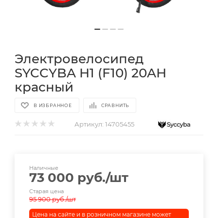
Электровелосипед
SYCCYBA H1 (F10) 20AH
красный
В ИЗБРАННОЕ
СРАВНИТЬ
Артикул:
14705455
Наличные
73 000
руб.
/шт
Старая цена
95 900
руб.
/шт
Цена на сайте и в розничном магазине может