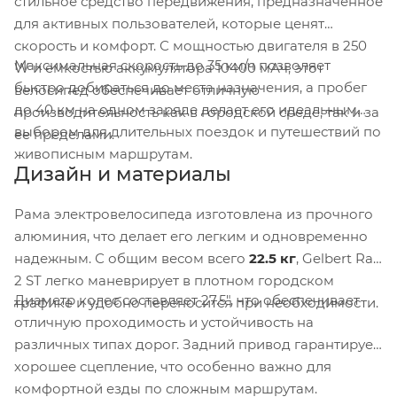
стильное средство передвижения, предназначенное
для активных пользователей, которые ценят
скорость и комфорт. С мощностью двигателя в 250
Максимальная скорость до 35 км/ч позволяет
W и емкостью аккумулятора 10400 мАч, этот
быстро добираться до места назначения, а пробег
велосипед обеспечивает отличную
до 40 км на одном заряде делает его идеальным
производительность как в городской среде, так и за
выбором для длительных поездок и путешествий по
ее пределами.
живописным маршрутам.
Дизайн и материалы
Рама электровелосипеда изготовлена из прочного
алюминия, что делает его легким и одновременно
надежным. С общим весом всего
22.5 кг
, Gelbert Ran
2 ST легко маневрирует в плотном городском
Диаметр колес составляет 27.5", что обеспечивает
трафике и удобно переносится при необходимости.
отличную проходимость и устойчивость на
различных типах дорог. Задний привод гарантирует
хорошее сцепление, что особенно важно для
комфортной езды по сложным маршрутам.