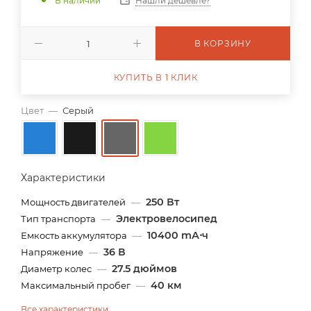
В наличии
Нашли дешевле?
В КОРЗИНУ
КУПИТЬ В 1 КЛИК
Цвет
—
Серый
Характеристики
250 Вт
Мощность двигателей
—
Электровелосипед
Тип транспорта
—
10400 mА⋅ч
Емкость аккумулятора
—
36 В
Напряжение
—
27.5 дюймов
Диаметр колес
—
40 км
Максимальный пробег
—
Все характеристики