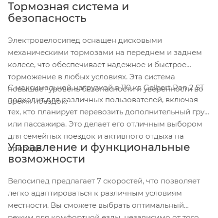
Тормозная система и
безопасность
Электровелосипед оснащен дисковыми
механическими тормозами на переднем и заднем
колесе, что обеспечивает надежное и быстрое
торможение в любых условиях. Эта система
С максимальной нагрузкой в 110 кг, Gelbert Ran 2 ST
повышает уровень безопасности и уверенности во
подходит для различных пользователей, включая
время поездок.
тех, кто планирует перевозить дополнительный груз
или пассажира. Это делает его отличным выбором
для семейных поездок и активного отдыха на
Управление и функциональные
природе.
возможности
Велосипед предлагает 7 скоростей, что позволяет
легко адаптироваться к различным условиям
местности. Вы сможете выбрать оптимальный
режим для комфортной езды, независимо от того,