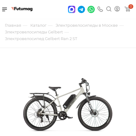
0
—
—
—
Главная
Каталог
Электровелосипеды в Москве
—
Электровелосипеды Gelbert
Электровелосипед Gelbert Ran 2 ST