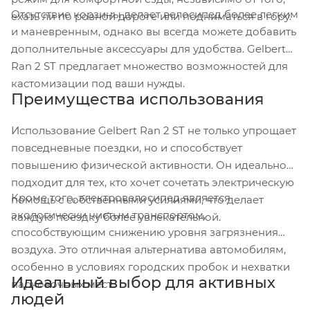
Отсутствие корзины делает велосипед более легким
ехать ли по ровной дороге или подниматься в гору.
и маневренным, однако вы всегда можете добавить
дополнительные аксессуары для удобства. Gelbert
Ran 2 ST предлагает множество возможностей для
кастомизации под ваши нужды.
Преимущества использования
Использование Gelbert Ran 2 ST не только упрощает
повседневные поездки, но и способствует
повышению физической активности. Он идеально
подходит для тех, кто хочет сочетать электрическую
Кроме того, электровелосипед является
помощь с собственными усилиями, что делает
экологически чистым транспортом,
каждую поездку более увлекательной.
способствующим снижению уровня загрязнения
воздуха. Это отличная альтернатива автомобилям,
особенно в условиях городских пробок и нехватки
Идеальный выбор для активных
парковочных мест.
людей