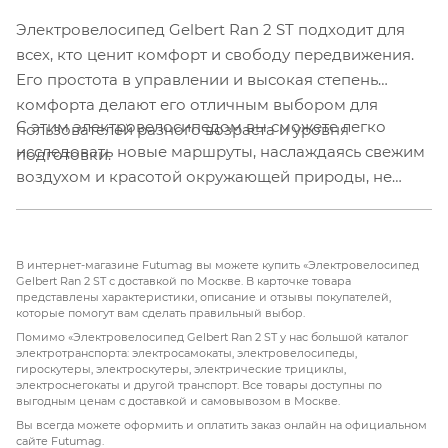
Электровелосипед Gelbert Ran 2 ST подходит для
всех, кто ценит комфорт и свободу передвижения.
Его простота в управлении и высокая степень
комфорта делают его отличным выбором для
С этим электровелосипедом вы сможете легко
пользователей разного возраста и уровня
исследовать новые маршруты, наслаждаясь свежим
подготовки.
воздухом и красотой окружающей природы, не
беспокоясь о пробках или недостатке парковочных
мест.
В интернет-магазине Futumag вы можете купить «Электровелосипед
Gelbert Ran 2 ST с доставкой по Москве. В карточке товара
представлены характеристики, описание и отзывы покупателей,
которые помогут вам сделать правильный выбор.
Помимо «Электровелосипед Gelbert Ran 2 ST у нас большой каталог
электротранспорта: электросамокаты, электровелосипеды,
гироскутеры, электроскутеры, электрические трициклы,
электроснегокаты и другой транспорт. Все товары доступны по
выгодным ценам с доставкой и самовывозом в Москве.
Вы всегда можете оформить и оплатить заказ онлайн на официальном
сайте Futumag.