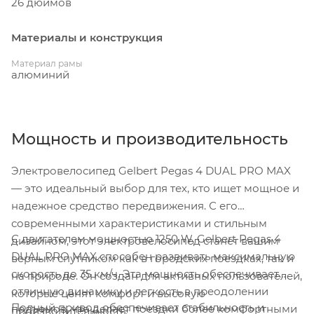
26 дюймов
Материалы и конструкция
Материал рамы
алюминий
Мощность и производительность
Электровелосипед Gelbert Pegas 4 DUAL PRO MAX
— это идеальный выбор для тех, кто ищет мощное и
надежное средство передвижения. С его
современными характеристиками и стильным
С двигателем мощностью 1250 W, Gelbert Pegas 4
дизайном, этот электровелосипед станет вашим
DUAL PRO MAX способен развивать максимальную
верным спутником как в городских поездках, так и
скорость до 35 км/ч. Эта мощность обеспечивает
на природе. Он создан для активных пользователей,
отличную динамику и легкость в преодолении
которые ценят комфорт и высокую
Полный привод обеспечивает стабильность и
подъемов, что делает поездки более комфортными
производительность.