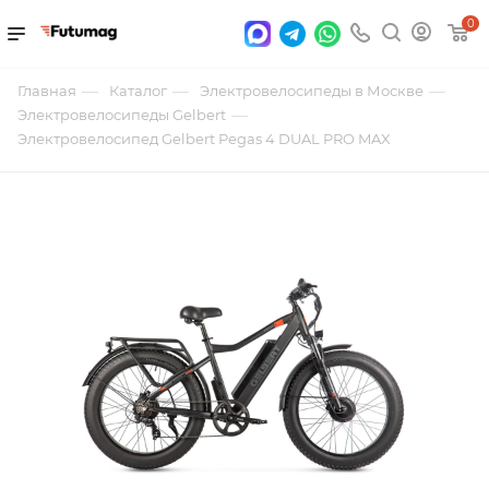
0
—
—
—
Главная
Каталог
Электровелосипеды в Москве
—
Электровелосипеды Gelbert
Электровелосипед Gelbert Pegas 4 DUAL PRO MAX