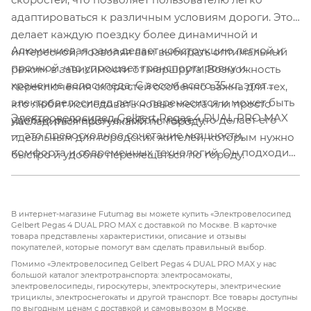
адаптироваться к различным условиям дороги. Это
делает каждую поездку более динамичной и
Алюминиевая рама делает конструкцию легкой и
интересной, позволяя вам выбирать оптимальный
прочной, что упрощает транспортировку и
режим в зависимости от маршрута. Возможность
хранение велосипеда. С весом всего 35 кг, этот
переключения скоростей особенно важна для тех,
электровелосипед легко переносится и может быть
кто любит исследовать новые места или просто
Электровелосипед Gelbert Pegas 4 DUAL PRO MAX
удобно размещен в любом месте, что делает его
насладиться прогулками по городу.
— это превосходное сочетание мощности,
идеальным для городских жителей, которым нужно
комфорта и современных технологий. Он подходит
быстро и удобно перемещаться по городу.
для активных поездок как по городу, так и за его
пределами, обеспечивая надежность и
эффективность в любых условиях. С его стильным
В интернет-магазине Futumag вы можете купить «Электровелосипед
дизайном и высокими характеристиками, Gelbert
Gelbert Pegas 4 DUAL PRO MAX с доставкой по Москве. В карточке
товара представлены характеристики, описание и отзывы
Pegas 4 DUAL PRO MAX станет вашим надежным
покупателей, которые помогут вам сделать правильный выбор.
партнером в любых приключениях. Откройте для
Помимо «Электровелосипед Gelbert Pegas 4 DUAL PRO MAX у нас
себя новые горизонты передвижения и
большой каталог электротранспорта: электросамокаты,
электровелосипеды, гироскутеры, электроскутеры, электрические
наслаждайтесь каждой поездкой на Gelbert Pegas 4
трициклы, электроснегокаты и другой транспорт. Все товары доступны
DUAL PRO MAX!
по выгодным ценам с доставкой и самовывозом в Москве.