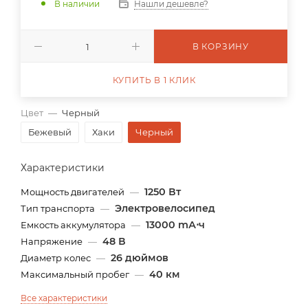
В наличии
Нашли дешевле?
В КОРЗИНУ
КУПИТЬ В 1 КЛИК
Цвет
—
Черный
Бежевый
Хаки
Черный
Характеристики
1250 Вт
Мощность двигателей
—
Электровелосипед
Тип транспорта
—
13000 mА⋅ч
Емкость аккумулятора
—
48 В
Напряжение
—
26 дюймов
Диаметр колес
—
40 км
Максимальный пробег
—
Все характеристики