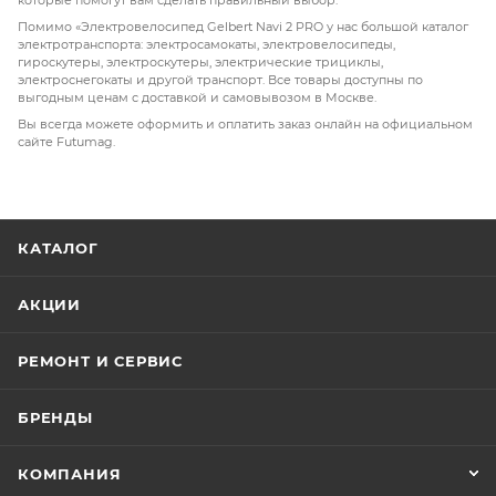
которые помогут вам сделать правильный выбор.
Помимо «Электровелосипед Gelbert Navi 2 PRO у нас большой каталог
электротранспорта: электросамокаты, электровелосипеды,
гироскутеры, электроскутеры, электрические трициклы,
электроснегокаты и другой транспорт. Все товары доступны по
выгодным ценам с доставкой и самовывозом в Москве.
Вы всегда можете оформить и оплатить заказ онлайн на официальном
сайте Futumag.
КАТАЛОГ
АКЦИИ
РЕМОНТ И СЕРВИС
БРЕНДЫ
КОМПАНИЯ