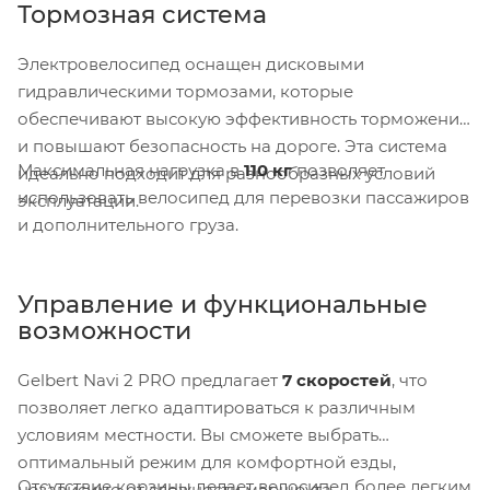
Тормозная система
Электровелосипед оснащен дисковыми
гидравлическими тормозами, которые
обеспечивают высокую эффективность торможения
и повышают безопасность на дороге. Эта система
Максимальная нагрузка в
110 кг
позволяет
идеально подходит для разнообразных условий
использовать велосипед для перевозки пассажиров
эксплуатации.
и дополнительного груза.
Управление и функциональные
возможности
Gelbert Navi 2 PRO предлагает
7 скоростей
, что
позволяет легко адаптироваться к различным
условиям местности. Вы сможете выбрать
оптимальный режим для комфортной езды,
Отсутствие корзины делает велосипед более легким
независимо от сложности маршрута.