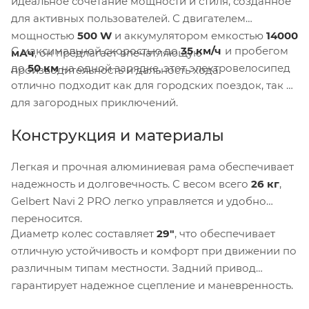
идеальное сочетание мощности и стиля, созданное
для активных пользователей. С двигателем
мощностью
500 W
и аккумулятором емкостью
14000
С максимальной скоростью до
35 км/ч
и пробегом
мАч
, он предлагает впечатляющую
до
50 км
на одной зарядке, этот электровелосипед
производительность и дальность хода.
отлично подходит как для городских поездок, так и
для загородных приключений.
Конструкция и материалы
Легкая и прочная алюминиевая рама обеспечивает
надежность и долговечность. С весом всего
26 кг
,
Gelbert Navi 2 PRO легко управляется и удобно
переносится.
Диаметр колес составляет
29"
, что обеспечивает
отличную устойчивость и комфорт при движении по
различным типам местности. Задний привод
гарантирует надежное сцепление и маневренность.