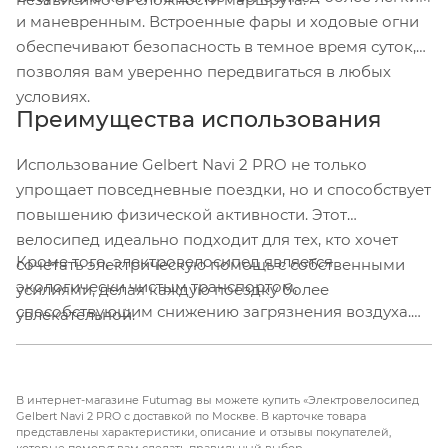
и маневренным. Встроенные фары и ходовые огни
обеспечивают безопасность в темное время суток,
позволяя вам уверенно передвигаться в любых
условиях.
Преимущества использования
Использование Gelbert Navi 2 PRO не только
упрощает повседневные поездки, но и способствует
повышению физической активности. Этот
велосипед идеально подходит для тех, кто хочет
Кроме того, электровелосипед является
сочетать электрическую помощь с собственными
экологически чистым транспортом,
усилиями, делая каждую поездку более
способствующим снижению загрязнения воздуха.
увлекательной.
Это отличная альтернатива автомобилям, особенно
в условиях городских пробок.
В интернет-магазине Futumag вы можете купить «Электровелосипед
Gelbert Navi 2 PRO с доставкой по Москве. В карточке товара
представлены характеристики, описание и отзывы покупателей,