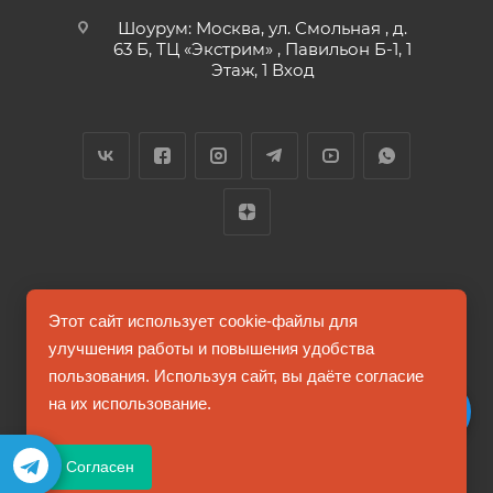
Шоурум: Москва, ул. Смольная , д.
63 Б, ТЦ «Экстрим» , Павильон Б-1, 1
Этаж, 1 Вход
2026 © FUTUMAG.RU
Этот сайт использует cookie-файлы для
улучшения работы и повышения удобства
пользования. Используя сайт, вы даёте согласие
Информация на сайте не является публичной офертой
на их использование.
Соглашение на обработку персональных данных
Согласен