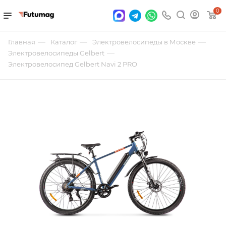
0
—
—
—
Главная
Каталог
Электровелосипеды в Москве
—
Электровелосипеды Gelbert
Электровелосипед Gelbert Navi 2 PRO