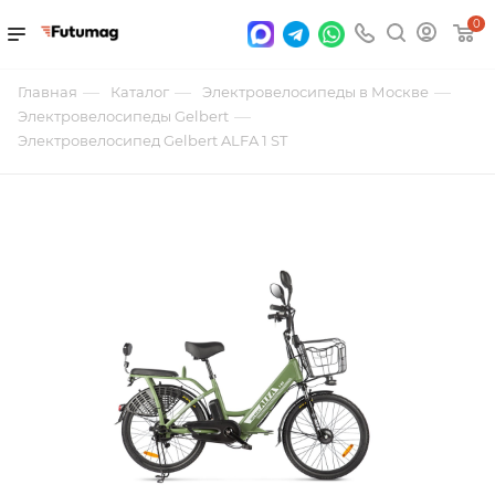
0
—
—
—
Главная
Каталог
Электровелосипеды в Москве
—
Электровелосипеды Gelbert
Электровелосипед Gelbert ALFA 1 ST