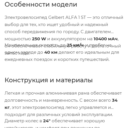
Особенности модели
Электровелосипед Gelbert ALFA 1 ST — это отличный
выбор для тех, кто ищет удобный и надежный
способ передвижения по городу. С двигателем
мощностью
250 W
и аккумулятором на
10400 мАч
,
Максимальная скорость до
25 км/ч
и пробег на
он обеспечивает стабильную работу и достаточный
одном заряде до
40 км
делают его идеальным для
запас хода.
ежедневных поездок и коротких путешествий.
Конструкция и материалы
Легкая и прочная алюминиевая рама обеспечивает
долговечность и маневренность. С весом всего
34
кг
, этот электровелосипед легко управляется и
подходит для различных условий эксплуатации.
Диаметр колес в
24"
обеспечивает хорошую
устойчивость и комфорт при движении по