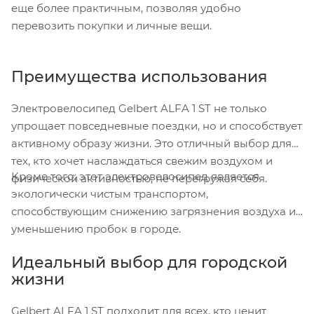
еще более практичным, позволяя удобно
перевозить покупки и личные вещи.
Преимущества использования
Электровелосипед Gelbert ALFA 1 ST не только
упрощает повседневные поездки, но и способствует
активному образу жизни. Это отличный выбор для
тех, кто хочет наслаждаться свежим воздухом и
Кроме того, этот электровелосипед является
физической активностью, не перегружая себя.
экологически чистым транспортом,
способствующим снижению загрязнения воздуха и
уменьшению пробок в городе.
Идеальный выбор для городской
жизни
Gelbert ALFA 1 ST подходит для всех, кто ценит