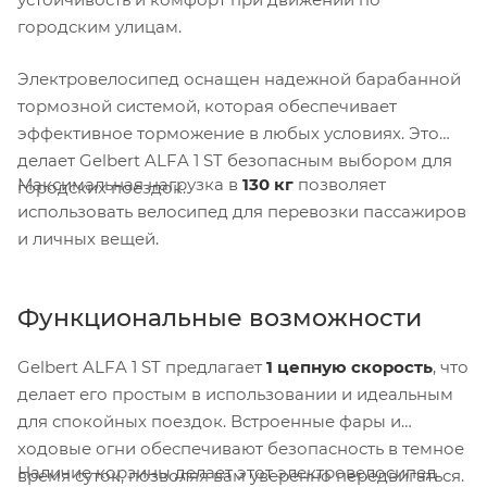
городским улицам.
Электровелосипед оснащен надежной барабанной
тормозной системой, которая обеспечивает
эффективное торможение в любых условиях. Это
делает Gelbert ALFA 1 ST безопасным выбором для
Максимальная нагрузка в
130 кг
позволяет
городских поездок.
использовать велосипед для перевозки пассажиров
и личных вещей.
Функциональные возможности
Gelbert ALFA 1 ST предлагает
1 цепную скорость
, что
делает его простым в использовании и идеальным
для спокойных поездок. Встроенные фары и
ходовые огни обеспечивают безопасность в темное
Наличие корзины делает этот электровелосипед
время суток, позволяя вам уверенно передвигаться.