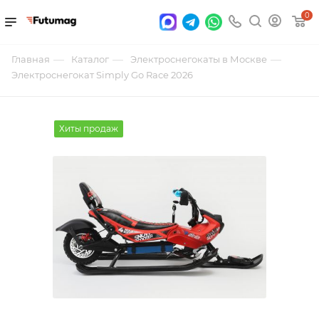
0
—
—
—
Главная
Каталог
Электроснегокаты в Москве
Электроснегокат Simply Go Race 2026
Хиты продаж