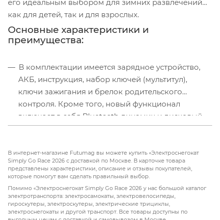
его идеальным выбором для зимних развлечений
как для детей, так и для взрослых.
Основные характеристики и
преимущества:
В комплектации имеется зарядное устройство,
АКБ, инструкция, набор ключей (мультитул),
ключи зажигания и брелок родительского
контроля. Кроме того, новый функционал
включает в себя Bluetooth динамик и дисковый
тормоз.
В интернет-магазине Futumag вы можете купить «Электроснегокат
Simply Go Race 2026 с доставкой по Москве. В карточке товара
представлены характеристики, описание и отзывы покупателей,
которые помогут вам сделать правильный выбор.
Помимо «Электроснегокат Simply Go Race 2026 у нас большой каталог
электротранспорта: электросамокаты, электровелосипеды,
гироскутеры, электроскутеры, электрические трициклы,
электроснегокаты и другой транспорт. Все товары доступны по
выгодным ценам с доставкой и самовывозом в Москве.