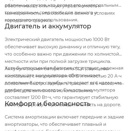
различных грузов, что делает его универсальным
обеспечивают отличную управляемость и
транспортным средством для личного и
маневренность, что особенно важно в условиях
коммерческого использования.
городского трафика.
Двигатель и аккумулятор
Электрический двигатель мощностью 1000 Вт
обеспечивает высокую динамику и отличную тягу,
что особенно важно при движении по холмистой
местности или при полной загрузке трицикла.
Хотя быстросъемная батарея отсутствует, надежная
Аккумуляторная батарея типа SLA (свинцово-
конструкция аккумулятора обеспечивает
кислотный) с напряжением 60 В и емкостью 20 А⋅ч
длительный срок службы, что делает его идеальным
позволяет быстро зарядить трицикл за 6 часов, что
для регулярных поездок. Емкость аккумулятора
удобно для активного использования.
составляет 1200 Вт⋅ч, что гарантирует стабильную
Комфорт и безопасность
работу и хорошую производительность на дороге.
Система амортизации включает передние и задние
амортизаторы, что обеспечивает плавный и