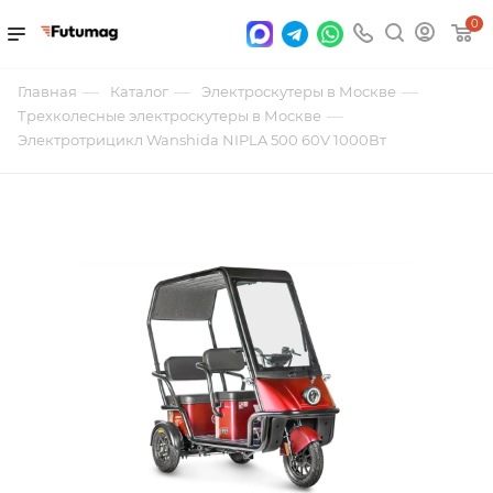
0
—
—
—
Главная
Каталог
Электроскутеры в Москве
—
Трехколесные электроскутеры в Москве
Электротрицикл Wanshida NIPLA 500 60V 1000Вт