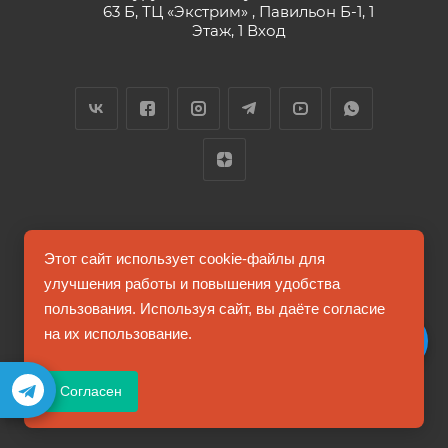
63 Б, ТЦ «Экстрим» , Павильон Б-1, 1
Этаж, 1 Вход
2026 © FUTUMAG.RU
Этот сайт использует cookie-файлы для
улучшения работы и повышения удобства
пользования. Используя сайт, вы даёте согласие
Информация на сайте не является публичной офертой
на их использование.
Соглашение на обработку персональных данных
Согласен