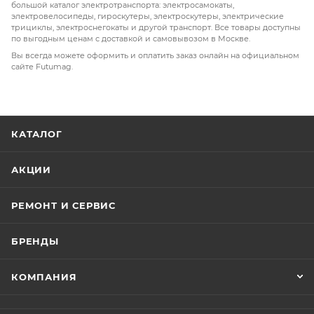
большой каталог электротранспорта: электросамокаты,
электровелосипеды, гироскутеры, электроскутеры, электрические
трициклы, электроснегокаты и другой транспорт. Все товары доступны
по выгодным ценам с доставкой и самовывозом в Москве.
Вы всегда можете оформить и оплатить заказ онлайн на официальном
сайте Futumag.
КАТАЛОГ
АКЦИИ
РЕМОНТ И СЕРВИС
БРЕНДЫ
КОМПАНИЯ