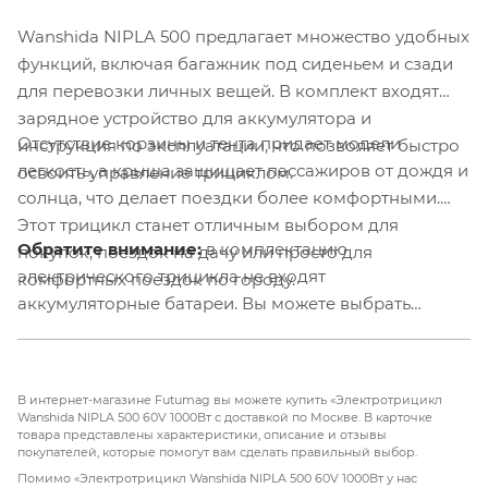
Wanshida NIPLA 500 предлагает множество удобных
функций, включая багажник под сиденьем и сзади
для перевозки личных вещей. В комплект входят
зарядное устройство для аккумулятора и
Отсутствие корзины и тента придает модели
инструкция по эксплуатации, что позволяет быстро
легкость, а крыша защищает пассажиров от дождя и
освоить управление трициклом.
солнца, что делает поездки более комфортными.
Этот трицикл станет отличным выбором для
Обратите внимание:
в комплектацию
покупок, поездок на дачу или просто для
электрического трицикла не входят
комфортных поездок по городу.
аккумуляторные батареи. Вы можете выбрать
подходящий комплект аккумуляторов
дополнительно, оформляя заказ.
В интернет-магазине Futumag вы можете купить «Электротрицикл
Wanshida NIPLA 500 60V 1000Вт с доставкой по Москве. В карточке
товара представлены характеристики, описание и отзывы
покупателей, которые помогут вам сделать правильный выбор.
Помимо «Электротрицикл Wanshida NIPLA 500 60V 1000Вт у нас