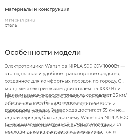
Материалы и конструкция
Материал рамы
сталь
Особенности модели
Электротрицикл Wanshida NIPLA 500 60V 1000Вт —
это надежное и удобное транспортное средство,
созданное для комфортных поездок по городу. С
мощным электрическим двигателем на 1000 Вт и
Максимальная скорость трицикла составляет 25 км/
грузоподъемностью до 200 кг, этот трицикл
ч, что позволяет быстро передвигаться по
обеспечивает отличную производительность и
городским улицам. Запас хода достигает 35 км на
удобство в эксплуатации.
одной зарядке, благодаря чему Wanshida NIPLA 500
С максимальной нагрузкой в 200 кг этот трицикл
идеально подходит для ежедневных поездок.
подходит для перевозки как пассажиров, так и
Задний привод и редукторный механизм