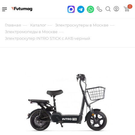
0
—
—
—
Главная
Каталог
Электроскутеры в Москве
—
Электромопеды в Москве
Электроскутер INTRO STICK с АКБ черный