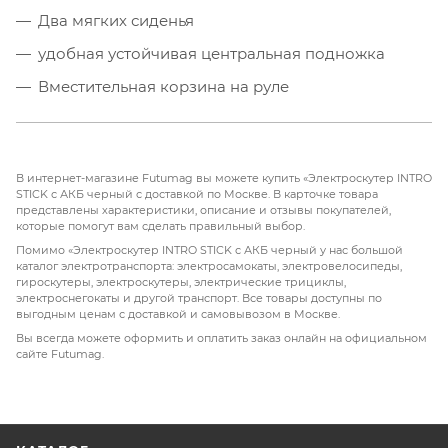
Два мягких сиденья
удобная устойчивая центральная подножка
Вместительная корзина на руле
АКБ с ёмкостью 12 Ач
Выдерживает вес до 150 кг - рассчитан на двух
взрослых человек
В интернет-магазине Futumag вы можете купить «Электроскутер INTRO
STICK с АКБ черный с доставкой по Москве. В карточке товара
Надёжные барабанные тормоза
представлены характеристики, описание и отзывы покупателей,
которые помогут вам сделать правильный выбор.
Запирающий замок на заднем колесе
Помимо «Электроскутер INTRO STICK с АКБ черный у нас большой
каталог электротранспорта: электросамокаты, электровелосипеды,
гироскутеры, электроскутеры, электрические трициклы,
электроснегокаты и другой транспорт. Все товары доступны по
выгодным ценам с доставкой и самовывозом в Москве.
Вы всегда можете оформить и оплатить заказ онлайн на официальном
сайте Futumag.