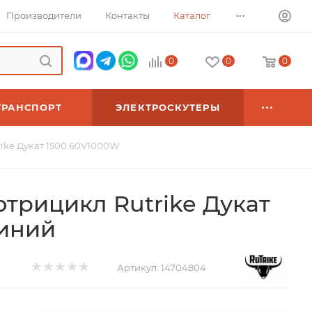
...
Производители
Контакты
Каталог
0
0
0
ТРАНСПОРТ
ЭЛЕКТРОСКУТЕРЫ
rike Дукат 1500 60V1000W
отрицикл Rutrike Дукат
синий
Артикул:
14704804