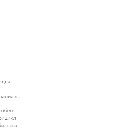
 для
вания в
особен
трицикл
бизнеса и