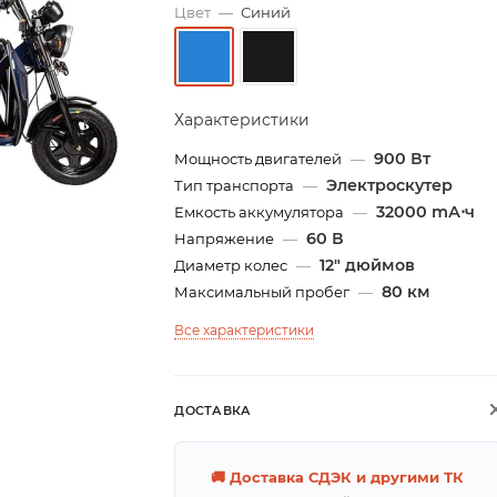
Цвет
—
Синий
Характеристики
900 Вт
Мощность двигателей
—
Электроскутер
Тип транспорта
—
32000 mА⋅ч
Емкость аккумулятора
—
60 В
Напряжение
—
12" дюймов
Диаметр колес
—
80 км
Максимальный пробег
—
Все характеристики
ДОСТАВКА
🚚 Доставка СДЭК и другими ТК