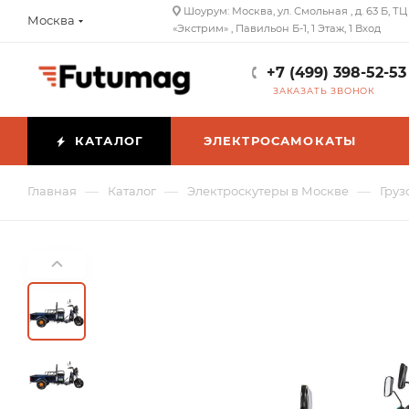
Шоурум: Москва, ул. Смольная , д. 63 Б, ТЦ
Москва
«Экстрим» , Павильон Б-1, 1 Этаж, 1 Вход
+7 (499) 398-52-53
ЗАКАЗАТЬ ЗВОНОК
КАТАЛОГ
ЭЛЕКТРОСАМОКАТЫ
—
—
—
Главная
Каталог
Электроскутеры в Москве
Груз