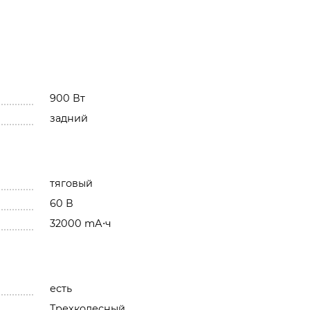
900 Вт
задний
тяговый
60 В
32000 mА⋅ч
есть
Трехколесный