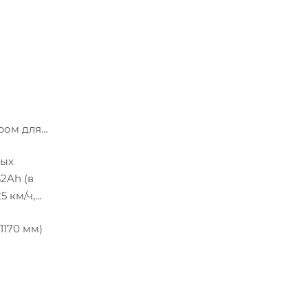
ром для
ных
2Ah (в
5 км/ч,
1170 мм)