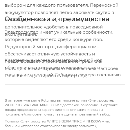
выбором для каждого пользователя. Переносной
аккумулятор позволяет легко заряжать скутер в
Особенности и преимущества
любом удобном месте, что добавляет
дополнительное удобство в повседневной
Электроскутер имеет уникальные особенности,
эксплуатации.
которые выделяют его среди конкурентов.
Редукторный мотор с дифференциалом
обеспечивает отличную устойчивость и
Компактные колеса диаметром 14 дюймов
предотвращает опрокидывание трицикла.
обеспечивают хорошую маневренность и
Мотоциклетная подвеска с множеством настроек
сцепление с дорогой. Габариты скутера составляют
позволяет адаптировать скутер под
165х112х91 см, что делает его идеальным для
индивидуальные предпочтения водителя.
городских условий, где важна компактность и
мобильность. Удобный бокс для поклажи, который
В интернет-магазине Futumag вы можете купить «Электроскутер
закрывается на защёлки, добавляет
WHITE SIBERIA TRIKE MINI 1500W с доставкой по Москве. В карточке
товара представлены характеристики, описание и отзывы
функциональности и стиля
покупателей, которые помогут вам сделать правильный выбор.
Помимо «Электроскутер WHITE SIBERIA TRIKE MINI 1500W у нас
большой каталог электротранспорта: электросамокаты,