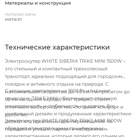
Материалы и конструкция
Материал рамы
металл
Технические характеристики
Электроскутер WHITE SIBERIA TRIKE MINI 1500W –
это стильный и компактный трехколесный
транспорт, идеально подходящий для городских
поездок и активного отдыха на природе. С
С мощным двигателем на 1500 Вт и задним
максимальной скоростью до 40 км/ч и пробегом до
приводом, TRIKE MINI обеспечивает отличную
50 км на одном заряде, этот трицикл станет
маневренность и стабильность на дороге. Его
отличным выбором для тех, кто ценит комфорт и
уникальный дизайн и продуманные характеристики
удобство.
Электроскутер WHITE SIBERIA TRIKE MINI 1500W
делают его идеальным для перемещений по
обладает впечатляющими техническими
городским улицам, паркам и набережным.
характеристиками, которые делают его одним из