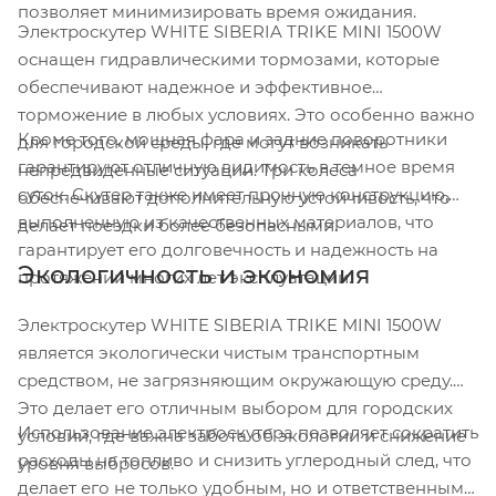
позволяет минимизировать время ожидания.
Электроскутер WHITE SIBERIA TRIKE MINI 1500W
оснащен гидравлическими тормозами, которые
обеспечивают надежное и эффективное
торможение в любых условиях. Это особенно важно
Кроме того, мощная фара и задние поворотники
для городской среды, где могут возникать
гарантируют отличную видимость в темное время
непредвиденные ситуации. Три колеса
суток. Скутер также имеет прочную конструкцию,
обеспечивают дополнительную устойчивость, что
выполненную из качественных материалов, что
делает поездки более безопасными.
гарантирует его долговечность и надежность на
Экологичность и экономия
протяжении многих лет эксплуатации.
Электроскутер WHITE SIBERIA TRIKE MINI 1500W
является экологически чистым транспортным
средством, не загрязняющим окружающую среду.
Это делает его отличным выбором для городских
Использование электроскутера позволяет сократить
условий, где важна забота об экологии и снижение
расходы на топливо и снизить углеродный след, что
уровня выбросов.
делает его не только удобным, но и ответственным