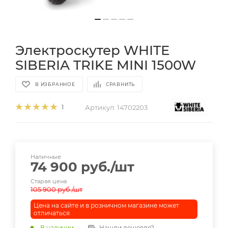
Электроскутер WHITE
SIBERIA TRIKE MINI 1500W
В ИЗБРАННОЕ
СРАВНИТЬ
Артикул:
14702203
1
Наличные
74 900
руб.
/шт
Старая цена
105 900
руб.
/шт
Цена на сайте и в розничном магазине может
отличаться
В наличии
Нашли дешевле?