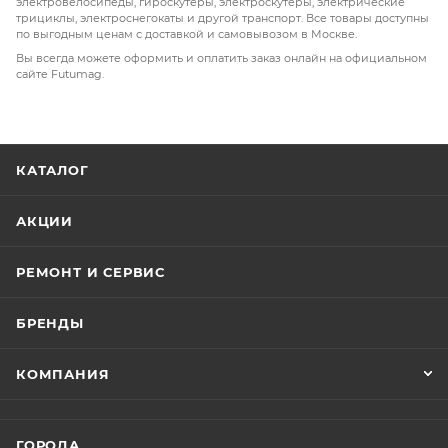
электровелосипеды, гироскутеры, электроскутеры, электрические
трициклы, электроснегокаты и другой транспорт. Все товары доступны
по выгодным ценам с доставкой и самовывозом в Москве.
Вы всегда можете оформить и оплатить заказ онлайн на официальном
сайте Futumag.
КАТАЛОГ
АКЦИИ
РЕМОНТ И СЕРВИС
БРЕНДЫ
КОМПАНИЯ
ГОРОДА