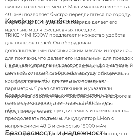
лучших в своем сегменте. Максимальная скорость в
40 км/ч позволяет быстро передвигаться по городу,
Комфорт и удобство
а пробег до 50 км на одном заряде делает его
идеальным для ежедневных поездок.
TRIKE MINI 1500W предлагает множество удобств
для пользователей. Он оборудован
дополнительным пассажирским местом и корзиной
для поклажи, что делает его идеальным для поездок
На панели управления расположен информативный
с друзьями или для покупок. Сиденье выполнено с
дисплей, который отображает текущую скорость,
учетом анатомических особенностей, обеспечивая
уровень заряда батареи и другие важные
комфорт даже при длительных поездках.
параметры. Яркая светотехника и указатели
Среди других ключевых характеристик можно
поворотов обеспечивают безопасность на дороге в
отметить мощность двигателя в 1500 Вт, что
любое время суток, что особенно важно для
обеспечивает отличную динамику и возможность
городских условий.
преодолевать подъемы. Аккумулятор Li-ion с
напряжением 48 В и емкостью 18000 мАч
Безопасность и надежность
гарантирует быструю зарядку всего за 5 часов, что