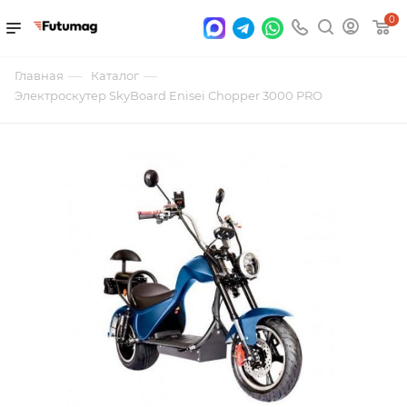
0
—
—
Главная
Каталог
Электроскутер SkyBoard Enisei Chopper 3000 PRO