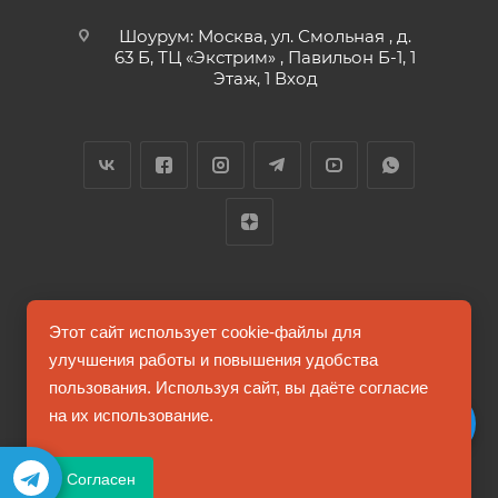
Шоурум: Москва, ул. Смольная , д.
63 Б, ТЦ «Экстрим» , Павильон Б-1, 1
Этаж, 1 Вход
2026 © FUTUMAG.RU
Этот сайт использует cookie-файлы для
улучшения работы и повышения удобства
пользования. Используя сайт, вы даёте согласие
Информация на сайте не является публичной офертой
на их использование.
Соглашение на обработку персональных данных
Согласен