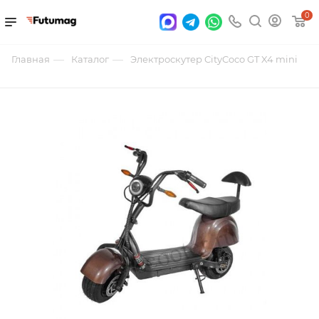
0
—
—
Главная
Каталог
Электроскутер CityCoco GT X4 mini