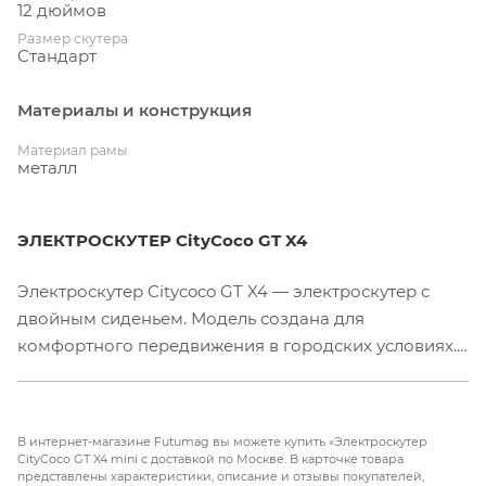
12 дюймов
Размер скутера
Стандарт
Материалы и конструкция
Материал рамы
металл
ЭЛЕКТРОСКУТЕР CityCoco GT X4
Электроскутер Citycoco GT X4 — электроскутер с
двойным сиденьем. Модель создана для
комфортного передвижения в городских условиях.
Максимальная скорость достигает 35 км/ч, а пробег
на одном заряде составляет до 30км. Для
безопасной остановки в электроскутер Citycoco
В интернет-магазине Futumag вы можете купить «Электроскутер
встроена тормозная система. Она состоит из
CityCoco GT X4 mini с доставкой по Москве. В карточке товара
представлены характеристики, описание и отзывы покупателей,
дискового и гидравлического тормоза. Смягчают