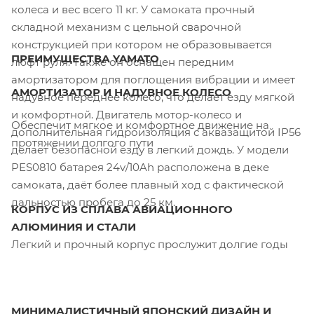
колеса и вес всего 11 кг. У самоката прочный
складной механизм с цельной сварочной
конструкцией при котором не образовывается
ПРЕИМУЩЕСТВА YAMATO
люфт руля. Также он оснащен передним
амортизатором для поглощения вибрации и имеет
АМОРТИЗАТОР И НАДУВНОЕ КОЛЕСО
надувное переднее колесо, что делает езду мягкой
и комфортной. Двигатель мотор-колесо и
Обеспечит мягкое и комфортное движение на
дополнительная гидроизоляция с аквазащитой IP56
протяжении долгого пути
делает безопасной езду в легкий дождь. У модели
PES0810 батарея 24v/10Ah расположена в деке
самоката, даёт более плавный ход с фактической
дальностью пробега до 25 км.
КОРПУС ИЗ СПЛАВА АВИАЦИОННОГО
АЛЮМИНИЯ И СТАЛИ
Легкий и прочный корпус прослужит долгие годы
МИНИМАЛИСТИЧНЫЙ ЯПОНСКИЙ ДИЗАЙН И