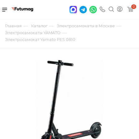
0
—
—
—
Главная
Каталог
Электросамокаты в Москве
—
Электросамокаты YAMATO
Электросамокат Yamato PES 0810