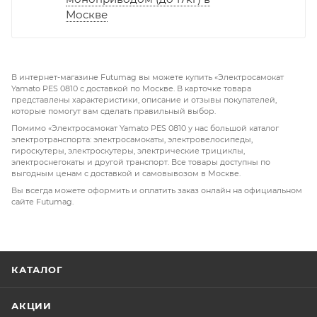
Москве
В интернет-магазине Futumag вы можете купить «Электросамокат
Yamato PES 0810 с доставкой по Москве. В карточке товара
представлены характеристики, описание и отзывы покупателей,
которые помогут вам сделать правильный выбор.
Помимо «Электросамокат Yamato PES 0810 у нас большой каталог
электротранспорта: электросамокаты, электровелосипеды,
гироскутеры, электроскутеры, электрические трициклы,
электроснегокаты и другой транспорт. Все товары доступны по
выгодным ценам с доставкой и самовывозом в Москве.
Вы всегда можете оформить и оплатить заказ онлайн на официальном
сайте Futumag.
КАТАЛОГ
АКЦИИ