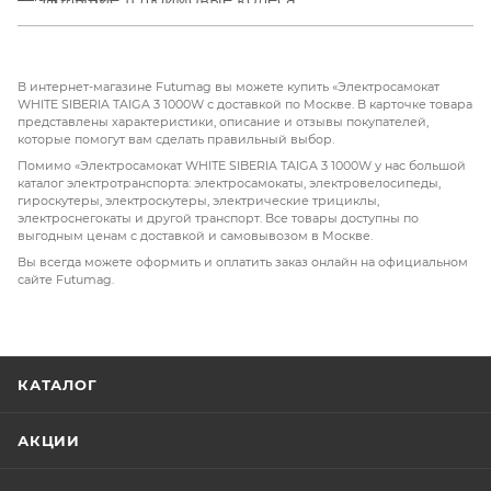
В интернет-магазине Futumag вы можете купить «Электросамокат
WHITE SIBERIA TAIGA 3 1000W с доставкой по Москве. В карточке товара
представлены характеристики, описание и отзывы покупателей,
которые помогут вам сделать правильный выбор.
Помимо «Электросамокат WHITE SIBERIA TAIGA 3 1000W у нас большой
каталог электротранспорта: электросамокаты, электровелосипеды,
гироскутеры, электроскутеры, электрические трициклы,
электроснегокаты и другой транспорт. Все товары доступны по
выгодным ценам с доставкой и самовывозом в Москве.
Вы всегда можете оформить и оплатить заказ онлайн на официальном
сайте Futumag.
КАТАЛОГ
АКЦИИ