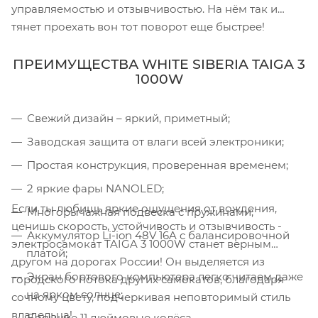
управляемостью и отзывчивостью. На нём так и
тянет проехать вон тот поворот еще быстрее!
ПРЕИМУЩЕСТВА WHITE SIBERIA TAIGA 3
1000W
Свежий дизайн – яркий, приметный;
Заводская защита от влаги всей электроники;
Простая конструкция, проверенная временем;
2 яркие фары NANOLED;
Если ты любишь яркие ощущения от вождения,
Многорычажная подвеска с пружинами;
ценишь скорость, устойчивость и отзывчивость -
Аккумулятор Li-ion 48V 16A с балансировочной
электросамокат TAIGA 3 1000W станет верным
платой;
другом на дорогах России! Он выделяется из
Экран бортового компьютера легко читаем даже
городского потока других самокатов, благодаря
на ярком солнце;
сочному цвету, подчеркивая неповторимый стиль
владельца!
Большие 11 дюймовые колёса.