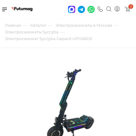
0
—
—
—
Главная
Каталог
Электросамокаты в Москве
—
Электросамокаты Syccyba
Электросамокат Syccyba Gepard UPGRADE