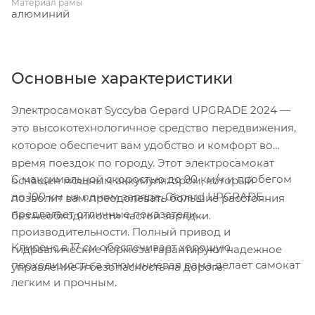
Материал рамы
алюминий
Основные характеристики
Электросамокат Syccyba Gepard UPGRADE 2024 —
это высокотехнологичное средство передвижения,
которое обеспечит вам удобство и комфорт во
время поездок по городу. Этот электросамокат
С максимальной скоростью до 90 км/ч и пробегом
оснащен мощным аккумулятором, который
до 100 км на одном заряде, Gepard UPGRADE
позволит вам преодолевать большие расстояния
предлагает отличные показатели
без необходимости частой зарядки.
производительности. Полный привод и
Клиренс в 17 см обеспечивает хорошую
гидравлические тормоза гарантируют надежное
проходимость, а алюминиевая рама делает самокат
управление и безопасность на дороге.
легким и прочным.