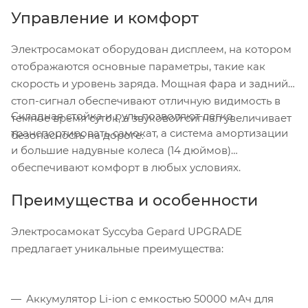
Управление и комфорт
Электросамокат оборудован дисплеем, на котором
отображаются основные параметры, такие как
скорость и уровень заряда. Мощная фара и задний
стоп-сигнал обеспечивают отличную видимость в
Складная стойка и руль позволяют легко
темное время суток, а звуковой сигнал увеличивает
транспортировать самокат, а система амортизации
безопасность на дороге.
и большие надувные колеса (14 дюймов)
обеспечивают комфорт в любых условиях.
Преимущества и особенности
Электросамокат Syccyba Gepard UPGRADE
предлагает уникальные преимущества:
Аккумулятор Li-ion с емкостью 50000 мАч для