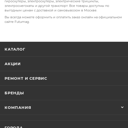
гироскутеры, электроскутеры, электрические трициклы,
электроснегокаты и другой транспорт. Все товары доступны по
выгодным ценам с доставкой и самовывозом в Москве.
Вы всегда можете оформить и оплатить заказ онлайн на официальном
сайте Futumag.
КАТАЛОГ
АКЦИИ
РЕМОНТ И СЕРВИС
БРЕНДЫ
КОМПАНИЯ
ГОРОДА