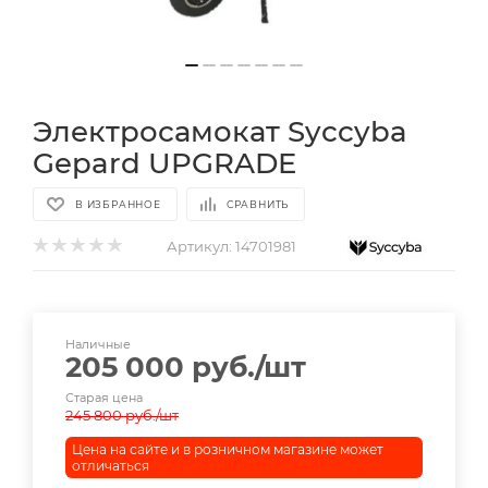
Электросамокат Syccyba
Gepard UPGRADE
В ИЗБРАННОЕ
СРАВНИТЬ
Артикул:
14701981
Наличные
205 000
руб.
/шт
Старая цена
245 800
руб.
/шт
Цена на сайте и в розничном магазине может
отличаться