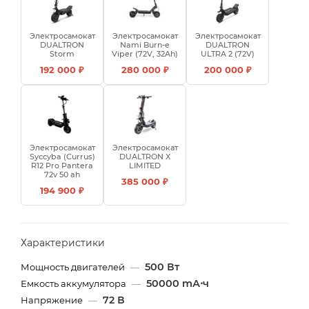
Электросамокат
Электросамокат
Электросамокат
DUALTRON
Nami Burn-e
DUALTRON
Storm
Viper (72V, 32Ah)
ULTRA 2 (72V)
192 000 ₽
280 000 ₽
200 000 ₽
Электросамокат
Электросамокат
Syccyba (Currus)
DUALTRON X
R12 Pro Pantera
LIMITED
72v 50 ah
385 000 ₽
194 900 ₽
Характеристики
500 Вт
Мощность двигателей
—
50000 mА⋅ч
Емкость аккумулятора
—
72 В
Напряжение
—