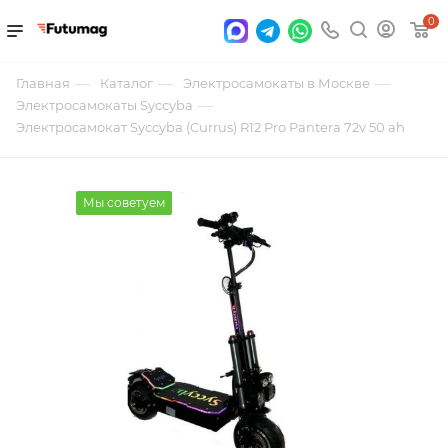
0
—
—
—
Главная
Каталог
Электросамокаты в Москве
—
Электросамокаты Syccyba
Электросамокат Syccyba (Currus) R12 Pro Pantera 72v 50 ah
Мы советуем