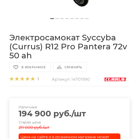
Электросамокат Syccyba
(Currus) R12 Pro Pantera 72v
50 ah
В ИЗБРАННОЕ
СРАВНИТЬ
Артикул:
14701990
1
Наличные
194 900
руб.
/шт
Старая цена
211 000
руб.
/шт
Цена на сайте и в розничном магазине может