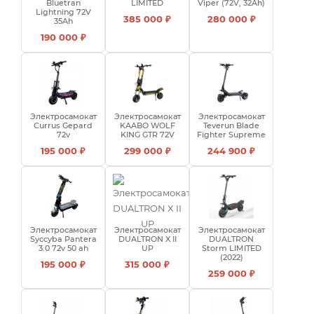
Bluetran
LIMITED
Viper (72V, 32Ah)
Lightning 72V
385 000 ₽
280 000 ₽
35Ah
190 000 ₽
Электросамокат
Электросамокат
Электросамокат
Currus Gepard
KAABO WOLF
Teverun Blade
72v
KING GTR 72V
Fighter Supreme
195 000 ₽
299 000 ₽
244 900 ₽
Электросамокат
Электросамокат
Электросамокат
Syccyba Pantera
DUALTRON X II
DUALTRON
3.0 72v 50 ah
UP
Storm LIMITED
(2022)
195 000 ₽
315 000 ₽
259 000 ₽