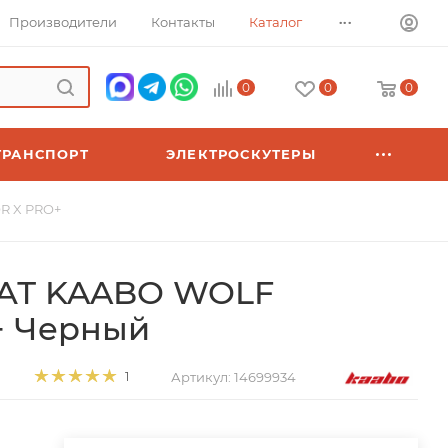
...
Производители
Контакты
Каталог
0
0
0
ТРАНСПОРТ
ЭЛЕКТРОСКУТЕРЫ
R X PRO+
АТ KAABO WOLF
+ Черный
Артикул:
14699934
1