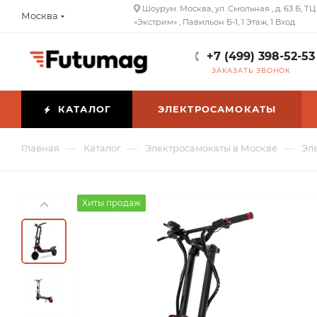
Шоурум: Москва, ул. Смольная , д. 63 Б, ТЦ
Москва
«Экстрим» , Павильон Б-1, 1 Этаж, 1 Вход
+7 (499) 398-52-53
ЗАКАЗАТЬ ЗВОНОК
КАТАЛОГ
ЭЛЕКТРОСАМОКАТЫ
—
—
—
Главная
Каталог
Электросамокаты в Москве
Эл
Хиты продаж