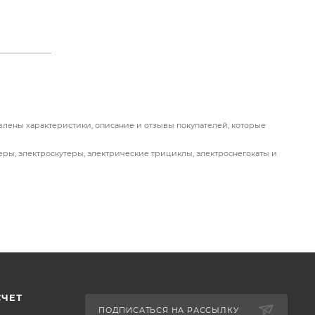
езду и
влены характеристики, описание и отзывы покупателей, которые
ость в
ры, электроскутеры, электрические трициклы, электроснегокаты и
км.
ездок.
мости
СЧЕТ
ПОДПИСАТЬСЯ НА РАССЫЛКУ