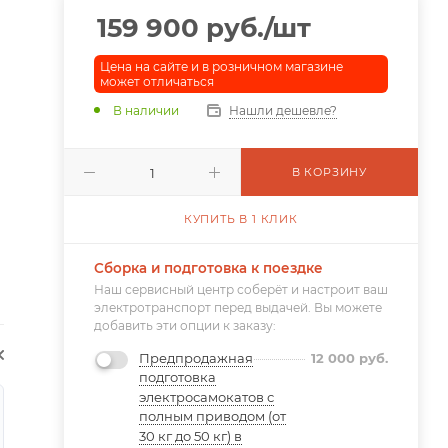
159 900
руб.
/шт
Цена на сайте и в розничном магазине
может отличаться
В наличии
Нашли дешевле?
В КОРЗИНУ
КУПИТЬ В 1 КЛИК
Сборка и подготовка к поездке
Наш сервисный центр соберёт и настроит ваш
электротранспорт перед выдачей. Вы можете
добавить эти опции к заказу:
Предпродажная
12 000
руб.
подготовка
электросамокатов с
полным приводом (от
30 кг до 50 кг) в