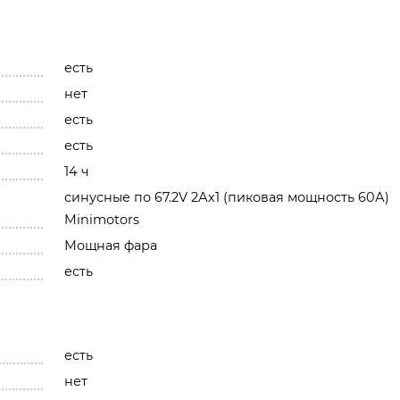
есть
нет
есть
есть
14 ч
синусные по 67.2V 2Ах1 (пиковая мощность 60А)
Minimotors
Мощная фара
есть
есть
нет