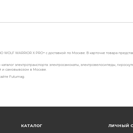
чивают максимальную скорость в 70 км/ч.
лка и кованая металлическая рама обеспечивают плавную 
троль и индивидуальную настройку ускорения.
O WOLF WARRIOR X PRO+ с доставкой по Москве. В карточке товара предста
руемая боковая подсветка улучшают видимость и безопасн
талог электротранспорта: электросамокаты, электровелосипеды, гироскуте
й и самовывозом в Москве.
нологией heat flow обеспечивает дальность поездки до 100 
сайте Futumag.
едующие преимущества:
 утомляемость и улучшает комфорт во время длительных по
ор позволяет совершать длительные поездки без необходи
КАТАЛОГ
ЛИЧНЫЙ 