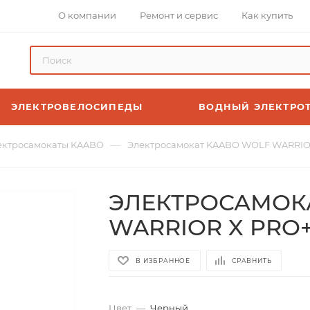
О компании
Ремонт и сервис
Как купить
ЭЛЕКТРОВЕЛОСИПЕДЫ
ВОДНЫЙ ЭЛЕКТРО
—
ектросамокаты KAABO
Электросамокат KAABO WOLF WARRIO
ЭЛЕКТРОСАМОК
WARRIOR X PRO
В ИЗБРАННОЕ
СРАВНИТЬ
Цвет
—
Черный