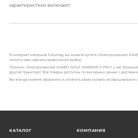
характеристики включают:
Двойная мощность: два двигателя по 1100 Вт обеспе
Продвинутая подвеска: гидравлическая передняя ви
отличную управляемость.
Minimotors EY3 дисплей: предоставляет полный кон
В интернет-магазине Futumag вы можете купить «Электросамокат KAAB
Светодиодная подсветка: передние фонари и регули
помогут вам сделать правильный выбор.
темное время суток.
Помимо «Электросамокат KAABO WOLF WARRIOR X PRO+ у нас большой ка
другой транспорт. Все товары доступны по выгодным ценам с доставко
Аккумулятор LG/Samsung с емкостью 60 В 28 Ач и тех
Вы всегда можете оформить и оплатить заказ онлайн на официальном 
Этот электросамокат предлагает пользователям сл
Комфортная езда: гидравлическая подвеска снижает
Длительная работа: высококачественный аккумулят
частой зарядки.
КАТАЛОГ
КОМПАНИЯ