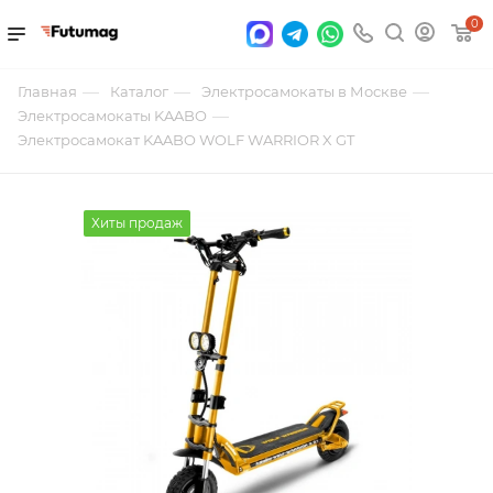
0
—
—
—
Главная
Каталог
Электросамокаты в Москве
—
Электросамокаты KAABO
Электросамокат KAABO WOLF WARRIOR X GT
Хиты продаж