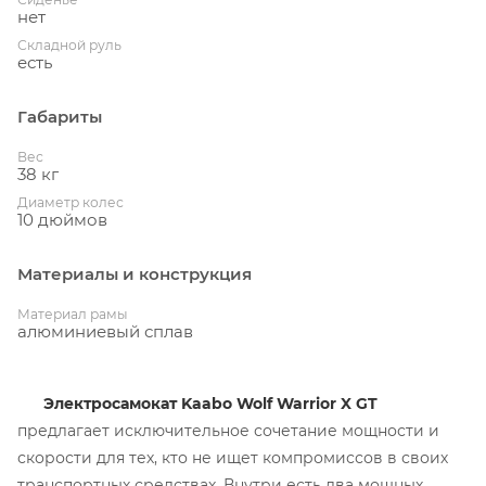
нет
Складной руль
есть
Габариты
Вес
38 кг
Диаметр колес
10 дюймов
Материалы и конструкция
Материал рамы
алюминиевый сплав
Электросамокат Kaabo Wolf Warrior X GT
предлагает исключительное сочетание мощности и
скорости для тех, кто не ищет компромиссов в своих
транспортных средствах. Внутри есть два мощных