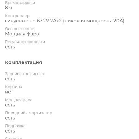
Время зарядки
8 ч
Контроллер
синусные по 67.2V 2Ах2 (пиковая мощность 120А)
Освещенность
Мощная фара
Регулятор скорости
есть
Комплектация
Задний стоп сигнал
есть
Корзина
нет
Мощная фара
есть
Передний амортизатор
есть
Подножка
есть
Сиденье