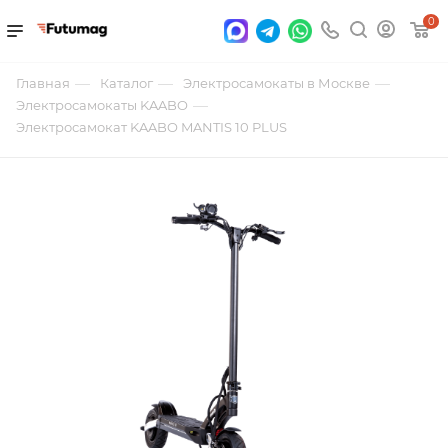
0
—
—
—
Главная
Каталог
Электросамокаты в Москве
—
Электросамокаты KAABO
Электросамокат KAABO MANTIS 10 PLUS