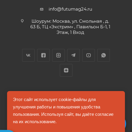
info@futumag24.ru
Шоурум: Москва, ул. Смольная , д.
63 Б, ТЦ «Экстрим» , Павильон Б-1, 1
Этаж, 1 Вход
2026 © FUTUMAG.RU
Этот сайт использует cookie-файлы для
улучшения работы и повышения удобства
пользования. Используя сайт, вы даёте согласие
Информация на сайте не является публичной офертой
на их использование.
Соглашение на обработку персональных данных