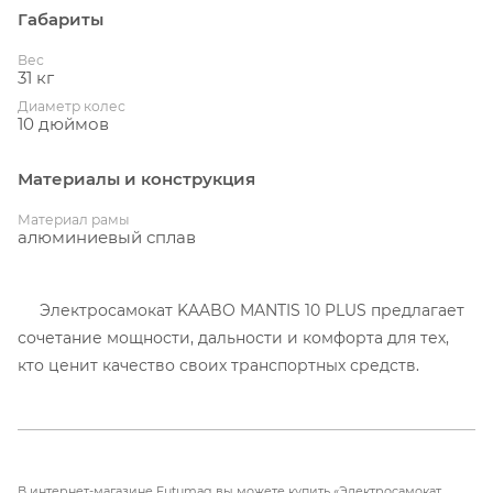
Габариты
Вес
31 кг
Диаметр колес
10 дюймов
Материалы и конструкция
Материал рамы
алюминиевый сплав
Электросамокат KAABO MANTIS 10 PLUS предлагает
сочетание мощности, дальности и комфорта для тех,
кто ценит качество своих транспортных средств.
Современное оснащение включает аккумулятор 60V
18.2Ah и батарею типа Li-lon 18650 с моделью
DMEGC26E, что позволяет проехать примерно 75 км с
В интернет-магазине Futumag вы можете купить «Электросамокат