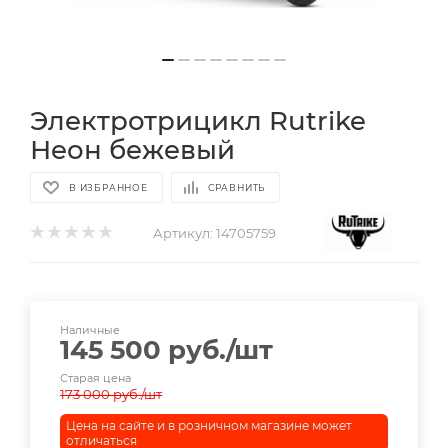
Электротрицикл Rutrike
Неон бежевый
В ИЗБРАННОЕ
СРАВНИТЬ
Артикул:
14705759
Наличные
145 500
руб.
/шт
Старая цена
173 000
руб.
/шт
Цена на сайте и в розничном магазине может
отличаться