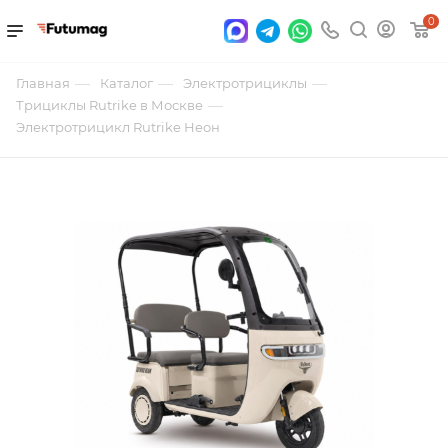
0
—
—
—
Главная
Каталог
Электротрициклы
—
Трициклы Rutrike в Москве
Электротрицикл Rutrike Неон