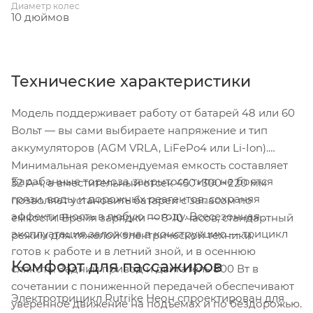
Диаметр колес
10 дюймов
Технические характеристики
Модель поддерживает работу от батарей 48 или 60
Вольт — вы сами выбираете напряжение и тип
аккумуляторов (AGM VRLA, LiFePo4 или Li-Ion).
Минимальная рекомендуемая емкость составляет
Барабанные тормоза закрытого типа не боятся
32 А·ч, а вместительный отсек 450×300×220 мм
грязи, воды и дорожных реагентов, сохраняя
позволяет установить батареи с запасом по
эффективность в любую погоду. Всесезонная
емкости. Время зарядки — 8-10 часов, стандартный
эксплуатация заложена в конструкцию — трицикл
режим для тяжелой электрической техники.
готов к работе и в летний зной, и в осеннюю
Комфорт для пассажиров
слякоть. Задний привод и двигатель 800 Вт в
сочетании с пониженной передачей обеспечивают
Электротрицикл Rutrike Неон спроектирован для
уверенное движение на подъемах и по бездорожью.