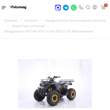
0
—
—
Главная
Каталог
Квадроциклы бензиновые в Москве
—
—
Взрослые в Москве
Квадроцикл MOTAX ATV Grizlik T200 LUX Бензиновый