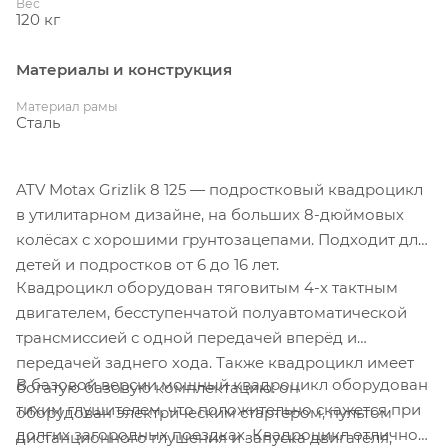
Вес
120 кг
Материалы и конструкция
Материал рамы
Сталь
ATV Motax Grizlik 8 125 — подростковый квадроцикл
в утилитарном дизайне, на больших 8-дюймовых
колёсах с хорошими грунтозацепами. Подходит для
детей и подростков от 6 до 16 лет.
Квадроцикл оборудован тяговитым 4-х тактным
двигателем, бесступенчатой полуавтоматической
трансмиссией с одной передачей вперёд и
передачей заднего хода. Также квадроцикл имеет
В базовой версии мощный квадроцикл оборудован
богатую базовую комплектацию: он
тихим глушителем, что положительно скажется при
оборудован электрическим стартером, пультом
долгих загородных поездках. Квадроцикл отлично
дистанционного глушения и запуска двигателя,