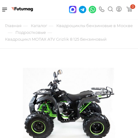
0
—
—
Главная
Каталог
Квадроциклы бензиновые в Москве
—
—
Подростковые
Квадроцикл MOTAX ATV Grizlik 8 125 Бензиновый