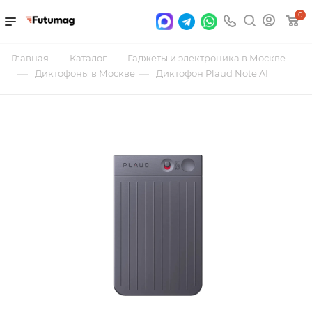
0
—
—
Главная
Каталог
Гаджеты и электроника в Москве
—
—
Диктофоны в Москве
Диктофон Plaud Note AI