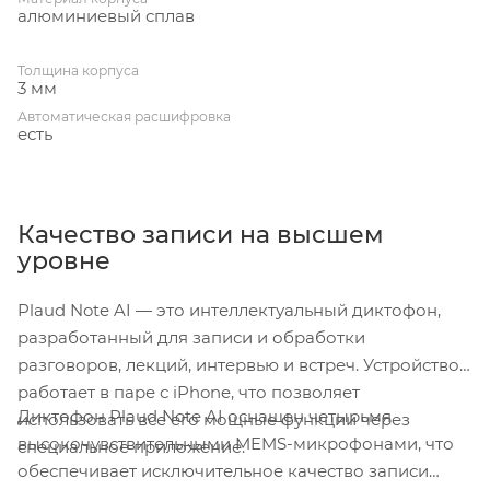
алюминиевый сплав
Толщина корпуса
3 мм
Автоматическая расшифровка
есть
Качество записи на высшем
уровне
Plaud Note AI — это интеллектуальный диктофон,
разработанный для записи и обработки
разговоров, лекций, интервью и встреч. Устройство
работает в паре с iPhone, что позволяет
Диктофон Plaud Note AI оснащен четырьмя
использовать все его мощные функции через
высокочувствительными MEMS-микрофонами, что
специальное приложение.
обеспечивает исключительное качество записи