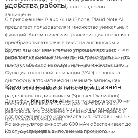
удобства работы
быть уверены, что ваши данные надежно
защищены.
С приложением Plaud AI на iPhone, Plaud Note AI
предлагает пользователям множество уникальных
функций. Автоматическая транскрипция позволяет
преобразовывать речь в текст на английском и
Кроме того, система суммаризации автоматически
других языках, значительно упрощая процесс
выделяет ключевые моменты из транскрипции, что
работы с записями. Это позволяет сосредоточиться
помогает быстро находить нужную информацию.
на содержании разговора, не отвлекаясь на запись.
Функция голосовой активации (VAD) позволяет
диктофону автоматически начинать запись, как
Компактный и стильный дизайн
только обнаруживается голос, а функция
разделения по динамикам (Speaker Diarization)
Диктофон
Plaud Note AI
имеет толщину всего 10 мм
помогает различать голоса разных участников
и весит около 35 граммов, что делает его удобным
разговора, что особенно полезно для интервью и
для повседневного использования. Встроенный Li-
групповых обсуждений.
Po аккумулятор емкостью 600 мАч обеспечивает до
Корпус устройства выполнен из прочного
60 часов непрерывной записи в стандартном