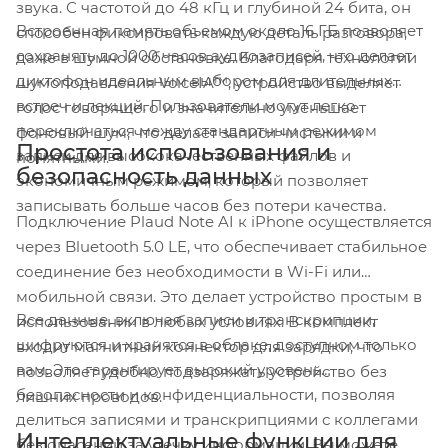
звука. С частотой до 48 кГц и глубиной 24 бита, он
Встроенная память объемом около 16 ГБ позволяет
способен фиксировать каждую деталь разговора,
сохранять до 1000 часов аудиозаписей, что делает
даже в шумной обстановке. Благодаря технологии
диктофон идеальным выбором для длительных
шумоподавления VoiceIA™, устройство выделяет
встреч и лекций. Пользователи могут легко
голос говорящего и значительно уменьшает
переключаться между стандартным режимом
фоновый шум, что делает записи чистыми и
Простота использования и
записи для высококачественных файлов и
понятными.
безопасность данных
экономичным режимом, который позволяет
записывать больше часов без потери качества.
Подключение Plaud Note AI к iPhone осуществляется
через Bluetooth 5.0 LE, что обеспечивает стабильное
соединение без необходимости в Wi-Fi или
мобильной связи. Это делает устройство простым в
Все данные, включая записи и транскрипции,
использовании в любых условиях. В комплект
шифруются и хранятся в облаке, доступном только
входит магнитный коннектор для зарядки, что
вам. Это гарантирует высокий уровень
позволяет удобно подзаряжать устройство без
безопасности и конфиденциальности, позволяя
лишних проводов.
делиться записями и транскрипциями с коллегами
Интеллектуальные функции для
без опасений за утечку информации. Вы можете