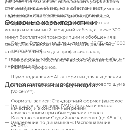
алюминиевого сплава, что не только придает ему
режиме, что позволяет использовать устройство в
стильный внешний вид, но и обеспечивает
течение длительного времени без необходимости
надежность и долговечность. В комплект с
подзарядки. Это особенно удобно для людей,
Основные характеристики:
устройством входят черный чехол, магнитное
которые часто находятся в движении.
кольцо и магнитный зарядный кабель, а также 300
минут бесплатной транскрипции и обобщения в
Память: Встроенная флеш-память ~16 ГБ (до ~1000
месяц с использованием GPT-4o. Это делает его
часов записи).
отличным выбором для профессионалов,
стремящихся к эффективности и удобству в работе с
Микрофоны: Массив из 4 высокочувствительных
информацией.
MEMS-микрофонов.
Шумоподавление: AI-алгоритмы для выделения
Дополнительные функции:
голоса говорящего и подавления фонового шума
(VoiceIA™).
Форматы записи: Стандартный формат (высокое
Голосовая активация (VAD): Автоматическое
качество) и экономичный режим.
начало записи при обнаружении голоса.
Качество записи: Студийное качество (до 48 кГц,
Разделение по динамикам: Распознавание
24 бит).
разных голосов в разговоре.