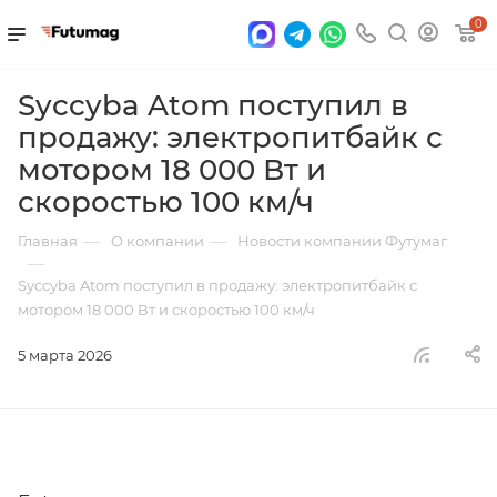
0
Syccyba Atom поступил в
продажу: электропитбайк с
мотором 18 000 Вт и
скоростью 100 км/ч
—
—
Главная
О компании
Новости компании Футумаг
—
Syccyba Atom поступил в продажу: электропитбайк с
мотором 18 000 Вт и скоростью 100 км/ч
5 марта 2026