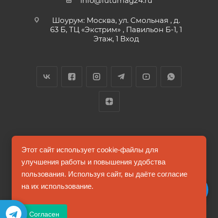
info@futumag24.ru
Шоурум: Москва, ул. Смольная , д.
63 Б, ТЦ «Экстрим» , Павильон Б-1, 1
Этаж, 1 Вход
2026 © FUTUMAG.RU
Этот сайт использует cookie-файлы для
улучшения работы и повышения удобства
пользования. Используя сайт, вы даёте согласие
Информация на сайте не является публичной офертой
на их использование.
Соглашение на обработку персональных данных
Согласен